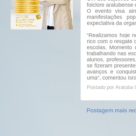
folclore aratubense
O evento visa ai
manifestações po
expectativa da organ
“Realizamos hoje n
rico com o resgate 
escolas. Momento d
trabalhando nas es
alunos, professores
se fizeram presente
avanços e conquis
uma”, comentou Isra
Postado por
Aratuba 
Postagem mais re