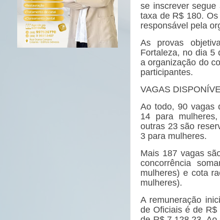
se inscrever segue
taxa de R$ 180. Os
responsável pela or
As provas objetiv
Fortaleza, no dia 5
a organização do co
participantes.
VAGAS DISPONÍVE
Ao todo, 90 vagas 
14 para mulheres, 
outras 23 são reser
3 para mulheres.
Mais 187 vagas são
concorrência som
mulheres) e cota r
mulheres).
A remuneração inic
de Oficiais é de R$ 
de R$ 7.128,23. Ao 