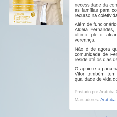
necessidade da com
as famílias para c
recurso na coletivida
Além de funcionári
Aldeia Fernandes, 
último pleito alc
vereança.
Não é de agora qu
comunidade de Fern
reside até os dias d
O apoio e a parceria
Vitor também tem 
qualidade de vida 
Postado por
Aratuba 
Marcadores:
Aratuba