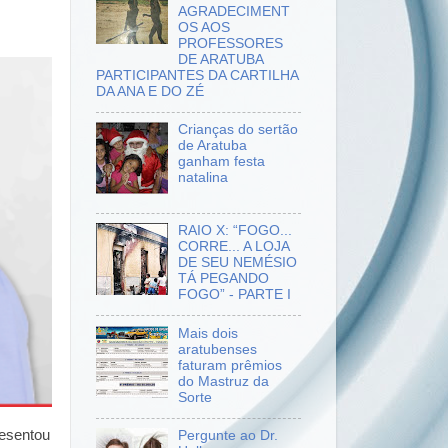
AGRADECIMENT
OS AOS
PROFESSORES
DE ARATUBA
PARTICIPANTES DA CARTILHA
DA ANA E DO ZÉ
Crianças do sertão
de Aratuba
ganham festa
natalina
RAIO X: “FOGO...
CORRE... A LOJA
DE SEU NEMÉSIO
TÁ PEGANDO
FOGO” - PARTE I
Mais dois
aratubenses
faturam prêmios
do Mastruz da
Sorte
esentou
Pergunte ao Dr.