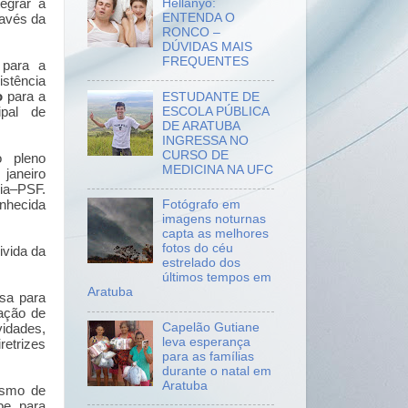
tegrar a
Hellanyo:
ENTENDA O
ravés da
RONCO –
DÚVIDAS MAIS
FREQUENTES
 para a
istência
o
para a
ESTUDANTE DE
ESCOLA PÚBLICA
pal de
DE ARATUBA
INGRESSA NO
CURSO DE
o pleno
MEDICINA NA UFC
janeiro
lia–PSF.
nhecida
Fotógrafo em
imagens noturnas
capta as melhores
fotos do céu
ivida da
estrelado dos
últimos tempos em
Aratuba
sa para
uação de
Capelão Gutiane
vidades,
leva esperança
etrizes
para as famílias
durante o natal em
Aratuba
ismo de
pe para