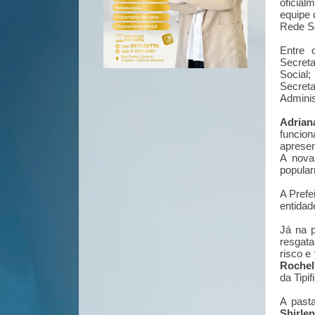
oficial
equipe 
Rede So
Entre 
Secret
Social;
Secre
Adminis
Adrian
funcio
apresen
A nova
popular
A Prefe
en
tidad
Já na p
resgata
risco e
Rochel
da Tipi
A past
Shirle