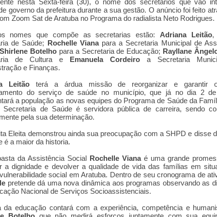
mente nesta Sexta-feira (30), o nome dos secretários que vão in
de governo da prefeitura durante a sua gestão. O anúncio foi feito at
m Zoom Sat de Aratuba no Programa do radialista Neto Rodrigues.
os nomes que compõe as secretarias estão:
Adriana Leitão
,
aria de Saúde;
Rochelle Viana
para a Secretaria Municipal de Ass
Shirlene Botelho
para a Secretaria de Educação;
Rayllane Ângel
taria de Cultura e
Emanuela Cordeiro
a Secretaria Munici
tração e Finanças.
a Leitão
terá a árdua missão de reorganizar e garantir 
namento do serviço de saúde no município, que já no dia 2 de 
tará a população as novas equipes do Programa de Saúde da Famí
 Secretaria de Saúde é servidora pública de carreira, sendo co
mente pela sua determinação.
i
ta Elei
ta demons
trou ainda sua preocupação com a SHPD e disse d
e é a maior da his
toria.
asta da Assistência Social
Rochelle Viana
é uma grande promes
r a dignidade e devolver a qualidade de vida das famílias em sit
 vulnerabilidade social em Aratuba. Dentro de seu cronograma de ati
le
pretende dá uma nova dinâmica aos programas observando as dir
ficação Nacional de Serviços Socioassistenciais.
a da educação contará com a experiência, competência e human
ne Botelho
que não medirá esforços juntamente com sua equi