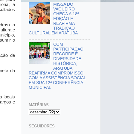
MISSA DO
onal, a
VAQUEIRO
ultados
CHEGA À 18ª
EDIÇÃO E
REAFIRMA
dras) a
TRADIÇÃO
ultura e
CULTURAL EM ARATUBA
nicípio,
ssumir o
COM
PARTICIPAÇÃO
RECORDE E
ação de
DIVERSIDADE
HISTÓRICA,
ARATUBA
nete da
REAFIRMA COMPROMISSO
COM A ASSISTÊNCIA SOCIAL
EM SUA 12ª CONFERÊNCIA
MUNICIPAL
s locais
cargos e
MATÉRIAS
SEGUIDORES