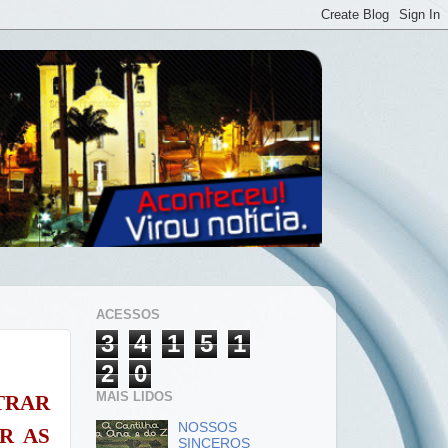
ACESSOS
3
4
1
5
1
2
0
MAIS LIDOS
RAR
NOSSOS
R
AS
SINCEROS