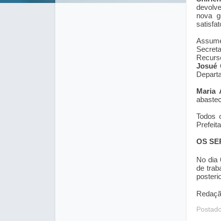
devolv
nova g
satisfa
Assume
Secreta
Recurs
Josué
Depar
t
Maria 
abas
te
Todos 
Prefeita
OS SE
No dia 
de trab
posteri
Redaçã
Postad