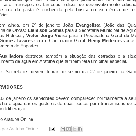
er aso munícipes os famosos índices de desenvolvimento educaci
estora da pasta é conhecida pela busca na excelência de res
tórios.
m ainda, em 2º de janeiro:
João Evangelista
(João das Qua
ria de Obras;
Elenilson Gomes
para a Secretaria Municipal de Agric
os Hídricos,
Victor Jorge Vieira
para a Procuradoria Geral do Mu
 Gomes
Tavares
será o Controlador Geral.
Remy Medeiros
vai a
amen
to de Espor
tes.
Auxiliadora
des
tacou
também a si
tuação das es
tradas e a si
tu
cimen
to de água em Ara
tuba que
também
terá um olhar especial
.
os Secretários devem tomar posse no dia 02 de janeiro na Gabi
.
RVIDORES
02 de janeiro os servidores devem comparecer normalmente a seu
alho e aguardar os gestores de suas pastas para transmissão de 
or deliberação.
o Ara
tuba Online
o por
Aratuba Online