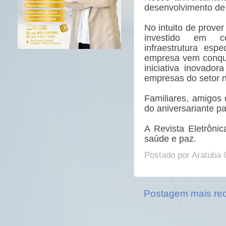
desenvolvimento de
No intuito de prove
investido em co
infraestrutura esp
empresa vem conqui
iniciativa inovado
empresas do setor n
Familiares, amigos 
do aniversariante p
A Revista Eletrônic
saúde e paz.
Postado por
Aratuba 
Postagem mais re