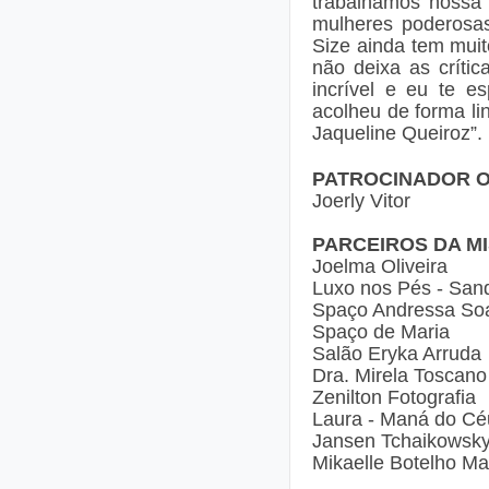
trabalhamos nossa 
mulheres poderosa
Size ainda tem muit
não deixa as críti
incrível e eu te 
acolheu de forma li
Jaqueline Queiroz”.
PATROCINADOR OF
Joerly Vitor
PARCEIROS DA MI
Joelma Oliveira
Luxo nos Pés - Sand
Spaço Andressa So
Spaço de Maria
Salão Eryka Arruda
Dra. Mirela Toscano
Zenilton Fotografia
Laura - Maná do Cé
Jansen Tchaikowsky -
Mikaelle Botelho M