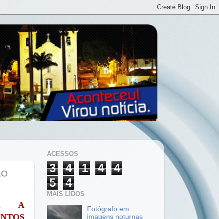
ACESSOS
3
4
1
4
4
LO
5
4
MAIS LIDOS
AM A
Fotógrafo em
NTOS
imagens noturnas