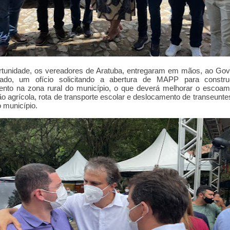
rtunidade, os vereadores de Aratuba, entregaram em mãos, ao Gov
ado, um ofício solicitando a abertura de MAPP para constr
ento na zona rural do município, o que deverá melhorar o escoam
o agrícola, rota de transporte escolar e deslocamento de transeunte
 município.