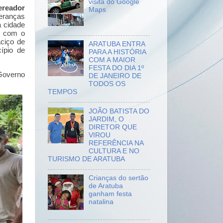
visita do Google
ereador
Maps
deranças
a cidade
, com o
ciço de
ARATUBA ENTRA
ípio de
PARA A HISTÓRIA
COM A MAIOR
FESTA DO DIA 1º
Governo
DE JANEIRO DE
TODOS OS
TEMPOS
JOÃO BATISTA DO
JARDIM, O
DIRETOR QUE
VIROU
REFERÊNCIA NA
CULTURA E NO
TURISMO DE ARATUBA
Crianças do sertão
de Aratuba
ganham festa
natalina