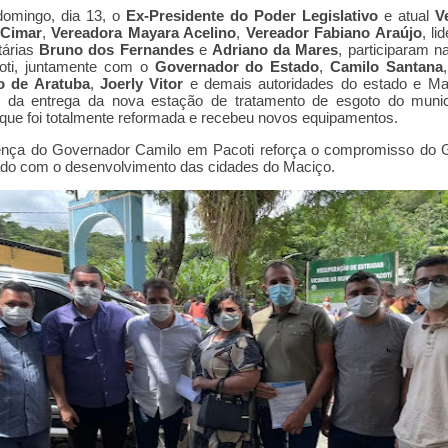
domingo, dia 13, o
Ex-Presidente do Poder Legislativo
e atual
V
 Cimar
,
Vereadora Mayara Acelino
,
Vereador Fabiano Araújo
, li
tárias
Bruno dos Fernandes
e
Adriano da Mares
, participaram n
oti, juntamente com o
Governador do Estado
,
Camilo Santana
to de Aratuba
,
Joerly Vitor
e demais autoridades do estado e Ma
té da entrega da nova estação de tratamento de esgoto do munic
 que foi totalmente reformada e recebeu novos equipamentos.
ença do Governador Camilo em Pacoti reforça o compromisso do 
do com o desenvolvimento das cidades do Maciço.