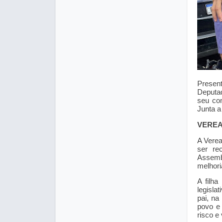
Presen
Deputad
seu co
Junta a
VEREA
A Verea
ser re
Assemb
melhori
A filha
legisla
pai, na
povo e 
risco e