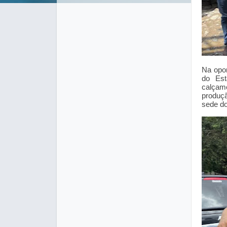
Na opo
do Est
calçam
produçã
sede do