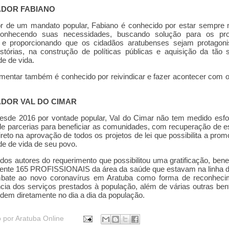
ADOR FABIANO
or de um mandato popular, Fabiano é conhecido por estar sempre 
onhecendo suas necessidades, buscando solução para os pr
s e proporcionando que os cidadãos aratubenses sejam protagoni
stórias, na construção de políticas públicas e aquisição da tão
de de vida.
mentar também é conhecido por reivindicar e fazer acontecer com o
DOR VAL DO CIMAR
desde 2016 por vontade popular, Val do Cimar não tem medido esf
e parcerias para beneficiar as comunidades, com recuperação de e
ireto na aprovação de todos os projetos de lei que possibilita a pro
de de vida de seu povo.
dos autores do requerimento que possibilitou uma gratificação, bene
ente 165 PROFISSIONAIS da área da saúde que estavam na linha d
bate ao novo coronavírus em Aratuba como forma de reconheci
cia dos serviços prestados à população, além de várias outras benf
idem diretamente no dia a dia da população.
o por
Aratuba Online