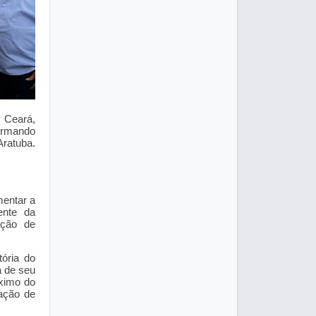
 Ceará,
firmando
ratuba.
mentar a
ente da
ação de
tória do
a de seu
óximo do
uação de