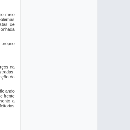
no meio
oblemas
stas de
 sonhada
 próprio
orços na
stradas,
moção da
ficiando
e frente
mento a
eitorias