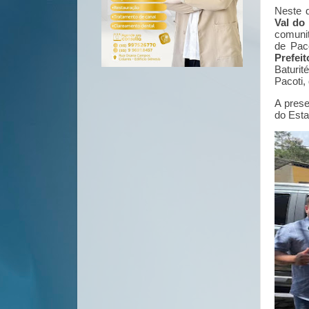
Neste 
Val do
comuni
de Pac
Prefei
Baturi
Pacoti,
A pres
do Esta