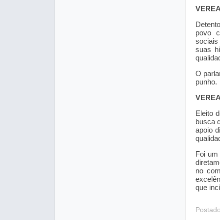
VERE
Detent
povo c
sociai
suas hi
qualida
O parla
punho.
VEREA
Eleito 
busca d
apoio d
qualida
Foi um 
diretam
no com
excelên
que inc
Postad