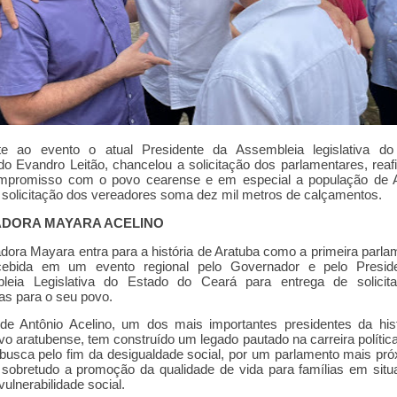
te ao evento o atual Presidente da Assembleia legislativa do
o Evandro Leitão, chancelou a solicitação dos parlamentares, rea
mpromisso com o povo cearense e em especial a população de A
 solicitação dos vereadores soma dez mil metros de calçamentos.
DORA MAYARA ACELINO
dora Mayara entra para a história de Aratuba como a primeira parla
cebida em um evento regional pelo Governador e pelo Presid
leia Legislativa do Estado do Ceará para entrega de solicit
as para o seu povo.
 de Antônio Acelino, um dos mais importantes presidentes da his
tivo aratubense, tem construído um legado pautado na carreira polític
 busca pelo fim da desigualdade social, por um parlamento mais pr
sobretudo a promoção da qualidade de vida para famílias em sit
 vulnerabilidade social.