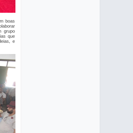
com boas
olaborar
m grupo
ias que
eias, e