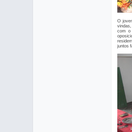
O jovem
vindas,
com o 
oposic
reside
juntos 