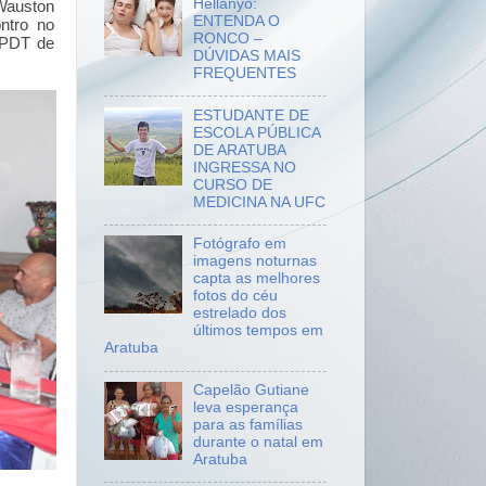
Hellanyo:
Wauston
ENTENDA O
ntro no
RONCO –
o PDT de
DÚVIDAS MAIS
FREQUENTES
ESTUDANTE DE
ESCOLA PÚBLICA
DE ARATUBA
INGRESSA NO
CURSO DE
MEDICINA NA UFC
Fotógrafo em
imagens noturnas
capta as melhores
fotos do céu
estrelado dos
últimos tempos em
Aratuba
Capelão Gutiane
leva esperança
para as famílias
durante o natal em
Aratuba