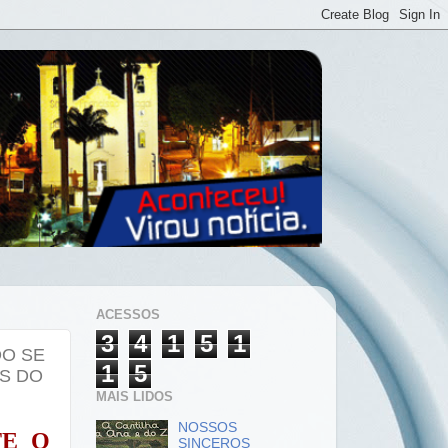
ACESSOS
3
4
1
5
1
DO SE
1
5
OS DO
MAIS LIDOS
NOSSOS
TE O
SINCEROS