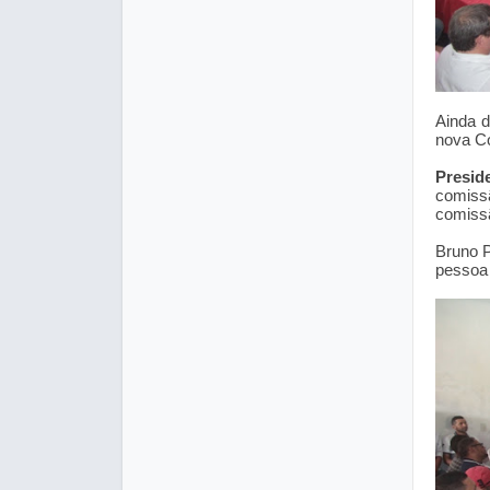
Ainda d
nova Co
Presid
comiss
comissã
Bruno P
pessoa 