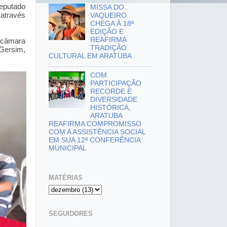
deputado
MISSA DO
 através
VAQUEIRO
CHEGA À 18ª
EDIÇÃO E
REAFIRMA
a câmara
TRADIÇÃO
 Gersim,
CULTURAL EM ARATUBA
COM
PARTICIPAÇÃO
RECORDE E
DIVERSIDADE
HISTÓRICA,
ARATUBA
REAFIRMA COMPROMISSO
COM A ASSISTÊNCIA SOCIAL
EM SUA 12ª CONFERÊNCIA
MUNICIPAL
MATÉRIAS
SEGUIDORES