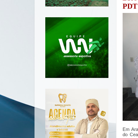
PDT
Em Ara
do Cear