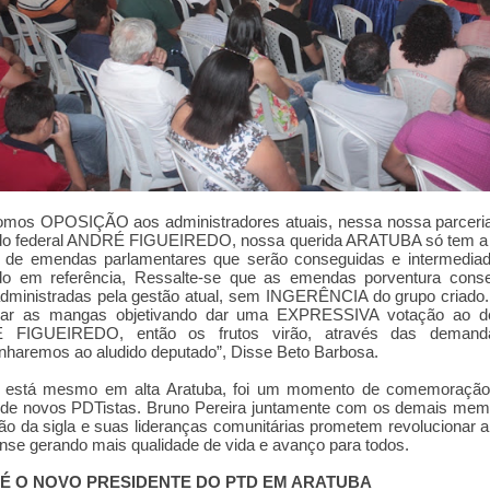
omos OPOSIÇÃO aos administradores atuais, nessa nossa parceri
do federal ANDRÉ FIGUEIREDO, nossa querida ARATUBA só tem a 
s de emendas parlamentares que serão conseguidas e intermediad
do em referência, Ressalte-se que as emendas porventura conse
administradas pela gestão atual, sem INGERÊNCIA do grupo criado
çar as mangas objetivando dar uma EXPRESSIVA votação ao d
 FIGUEIREDO, então os frutos virão, através das demand
haremos ao aludido deputado”, Disse Beto Barbosa.
está mesmo em alta Aratuba, foi um momento de comemoraçã
o de novos PDTistas. Bruno Pereira juntamente com os demais me
o da sigla e suas lideranças comunitárias prometem revolucionar a 
nse gerando mais qualidade de vida e avanço para todos.
É O NOVO PRESIDENTE DO PTD EM ARATUBA