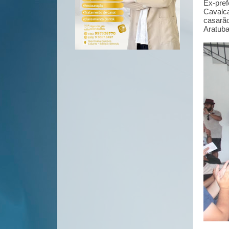
Ex-pre
Cavalc
casarão
Aratuba