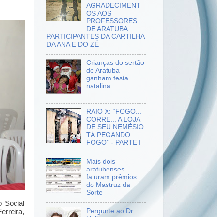
AGRADECIMENT
OS AOS
PROFESSORES
DE ARATUBA
PARTICIPANTES DA CARTILHA
DA ANA E DO ZÉ
Crianças do sertão
de Aratuba
ganham festa
natalina
RAIO X: “FOGO...
CORRE... A LOJA
DE SEU NEMÉSIO
TÁ PEGANDO
FOGO” - PARTE I
Mais dois
aratubenses
faturam prêmios
do Mastruz da
Sorte
 Social
Pergunte ao Dr.
erreira,