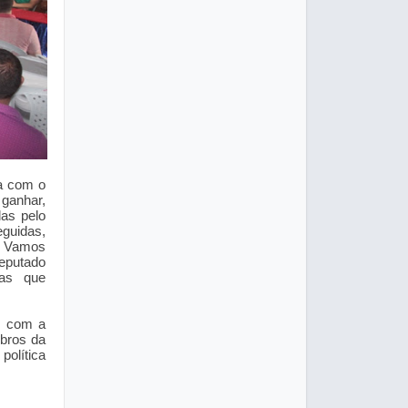
a com o
ganhar,
as pelo
guidas,
. Vamos
eputado
as que
o com a
mbros da
política