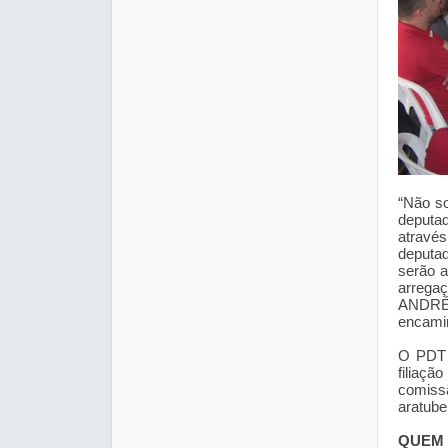
“Não s
deputa
atravé
deputa
serão 
arrega
ANDRÉ
encamin
O PDT 
filiaçã
comissã
aratube
QUEM 