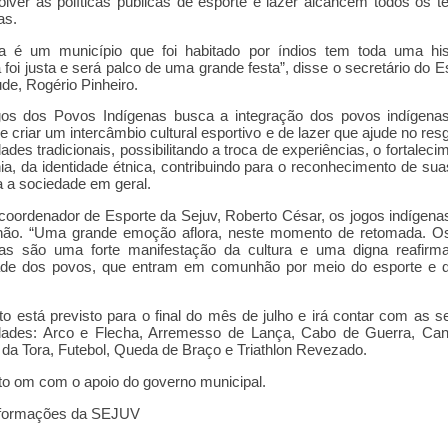
lver as políticas públicas de esporte e lazer alcancem todos os ter
as.
ba é um município que foi habitado por índios tem toda uma hist
 foi justa e será palco de uma grande festa”, disse o secretário do E
de, Rogério Pinheiro.
os dos Povos Indígenas busca a integração dos povos indígena
e criar um intercâmbio cultural esportivo e de lazer que ajude no res
ades tradicionais, possibilitando a troca de experiências, o fortaleci
ia, da identidade étnica, contribuindo para o reconhecimento de sua
a a sociedade em geral.
coordenador de Esporte da Sejuv, Roberto César, os jogos indígen
ão. “Uma grande emoção aflora, neste momento de retomada. O
nas são uma forte manifestação da cultura e uma digna reafirm
dade dos povos, que entram em comunhão por meio do esporte e da
o está previsto para o final do mês de julho e irá contar com as s
dades: Arco e Flecha, Arremesso de Lança, Cabo de Guerra, Ca
 da Tora, Futebol, Queda de Braço e Triathlon Revezado.
o om com o apoio do governo municipal.
formações da SEJUV