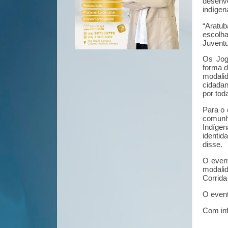
desenvo
indígen
“Aratu
escolha
Juventu
Os Jog
forma d
modalid
cidadan
por tod
Para o 
comunh
Indíge
identi
disse.
O event
modali
Corrida
O event
Com in