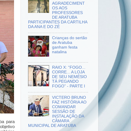
AGRADECIMENT
OS AOS
PROFESSORES
DE ARATUBA
PARTICIPANTES DA CARTILHA
DA ANA E DO ZÉ
Crianças do sertão
de Aratuba
ganham festa
natalina
RAIO X: “FOGO...
CORRE... A LOJA
DE SEU NEMÉSIO
TÁ PEGANDO
FOGO” - PARTE I
VICTERO BRUNO
FAZ HISTÓRIA AO
COMANDAR
SESSÃO DE
INSTALAÇÃO DA
CÂMARA
uba para
MUNICIPAL DE ARATUBA
bjetivo