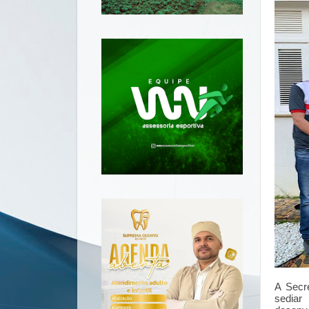
A Secre
sediar