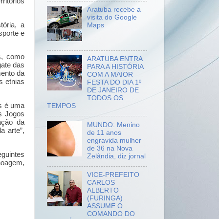
ritórios
Aratuba recebe a
visita do Google
ória, a
Maps
sporte e
s, como
ARATUBA ENTRA
gate das
PARA A HISTÓRIA
mento da
COM A MAIOR
s etnias
FESTA DO DIA 1º
DE JANEIRO DE
TODOS OS
as é uma
TEMPOS
s Jogos
ação da
MUNDO: Menino
 arte”,
de 11 anos
engravida mulher
de 36 na Nova
eguintes
Zelândia, diz jornal
noagem,
VICE-PREFEITO
CARLOS
ALBERTO
(FURINGA)
ASSUME O
COMANDO DO