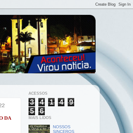
ACESSOS
3
4
1
4
9
22
5
6
O DA
MAIS LIDOS
NOSSOS
SINCEROS