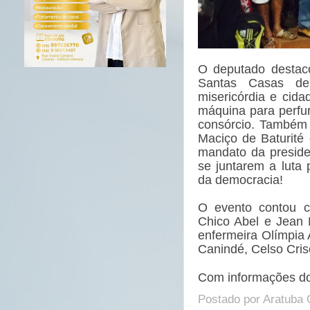
O deputado destac
Santas Casas de
misericórdia e cida
máquina para perfu
consórcio. Também 
Maciço de Baturité
mandato da preside
se juntarem a luta 
da democracia!
O evento contou c
Chico Abel e Jean M
enfermeira Olímpia
Canindé, Celso Cri
Com informações do
Postado por
Aratuba 