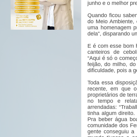
junho e o melhor pr
Quando ficou sabe
do Meio Ambiente, e
uma homenagem pra
dela”, disparando u
E é com esse bom h
canteiros de cebol
“Aqui é só o começo.
feijão, do milho, d
dificuldade, pois a 
Toda essa disposiç
recente, em que o
proprietários de te
no tempo e relat
arrendadas: “Trabal
tinha algum direit
Pra beber água bo
comunidade dos Fer
gente conseguiu a 