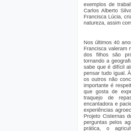
exemplos de trabal
Carlos Alberto Sil
Francisca Lúcia, cr
natureza, assim co
Nos últimos 40 an
Francisca valeram 
dos filhos são p
tornando a geograf
sabe que é difícil 
pensar tudo igual. 
os outros não conc
importante é respeit
que gosta de expe
traquejo de rep
encantadora e pacie
experiências agroe
Projeto Cisternas 
perguntas pelos agr
prática, o agric