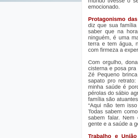
mundo tivesse o se
emocionado.
Protagonismo das
diz que sua famíli
saber que na hora
ninguém, é uma mar
terra e tem água, 
com firmeza a experi
Com orgulho, dona
cisterna e posa pra
Zé Pequeno brinca 
sapato pro retrato
minha saúde é por
pérolas do sábio ag
família são atuante
“Aqui não tem isso
Todas sabem como c
sabem falar. Nem é
gente e a saúde a ge
Trabalho e União