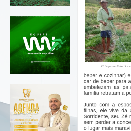
Zé Pequeno - Fo
t
o: Rica
beber e cozinhar) 
dar de beber para 
embelezam as pais
família retratam a 
Junto com a esposa
filhas, ele vive da
Sorridente, seu Zé 
sem perder a concen
o lugar mais marav