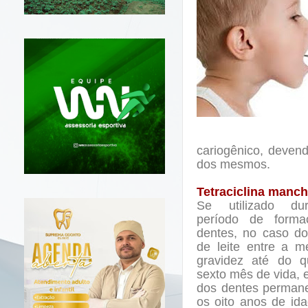
cariogênico, devend
dos mesmos.
Tetraciclina manc
Se utilizado du
período de form
dentes, no caso do
de leite entre a m
gravidez até do q
sexto mês de vida, 
dos dentes permane
os oito anos de id