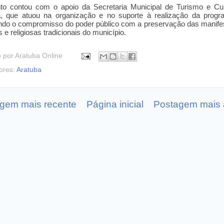
to contou com o apoio da Secretaria Municipal de Turismo e Cul
a, que atuou na organização e no suporte à realização da progr
ndo o compromisso do poder público com a preservação das manif
s e religiosas tradicionais do município.
o por
Aratuba Online
ores:
Aratuba
gem mais recente
Página inicial
Postagem mais 