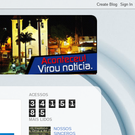
ACESSOS
3
4
1
5
1
8
5
MAIS LIDOS
NOSSOS
SINCEROS