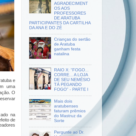
AGRADECIMENT
OS AOS
PROFESSORES
DE ARATUBA
PARTICIPANTES DA CARTILHA
DA ANA E DO ZÉ
Crianças do sertão
de Aratuba
ganham festa
natalina
RAIO X: “FOGO...
CORRE... A LOJA
DE SEU NEMÉSIO
ratuba e
TÁ PEGANDO
 em uma
FOGO” - PARTE I
zação. O
reservar
Mais dois
aratubenses
faturam prêmios
zado na
do Mastruz da
feito de
Sorte
readores
Pergunte ao Dr.