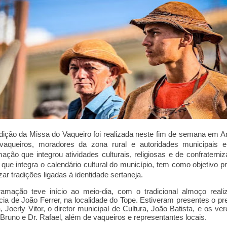
dição da Missa do Vaqueiro foi realizada neste fim de semana em A
 vaqueiros, moradores da zona rural e autoridades municipais
ação que integrou atividades culturais, religiosas e de confraterni
 que integra o calendário cultural do município, tem como objetivo p
izar tradições ligadas à identidade sertaneja.
ramação teve início ao meio-dia, c
om o tradicional almoço reali
cia de João Ferrer, na localidade do Tope. Estiveram presentes o pre
, Joerly Vitor, o diretor municipal de Cultura, João Batista, e os ve
 Bruno e Dr. Rafael, além de vaqueiros e representantes locais.