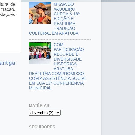
tura de
MISSA DO
VAQUEIRO
amação,
CHEGA À 18ª
estações
EDIÇÃO E
REAFIRMA
TRADIÇÃO
CULTURAL EM ARATUBA
COM
PARTICIPAÇÃO
RECORDE E
DIVERSIDADE
antiga
HISTÓRICA,
ARATUBA
REAFIRMA COMPROMISSO
COM A ASSISTÊNCIA SOCIAL
EM SUA 12ª CONFERÊNCIA
MUNICIPAL
MATÉRIAS
SEGUIDORES