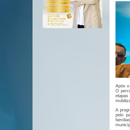
Após o 
O perc
etapas 
mobiliz
A prog
pelo p
família
municíp