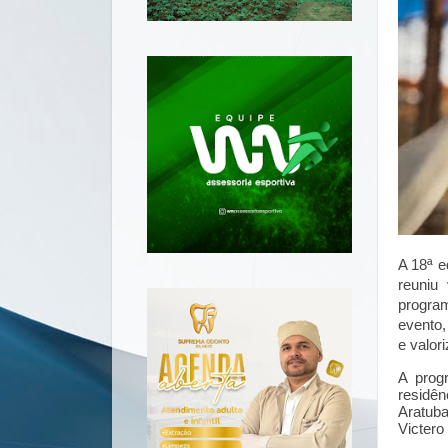
A 18ª e
reuniu
program
evento,
e valor
A prog
residên
Aratuba
Victero