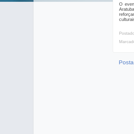
O even
Aratub
reforça
culturai
Postad
Marcad
Posta