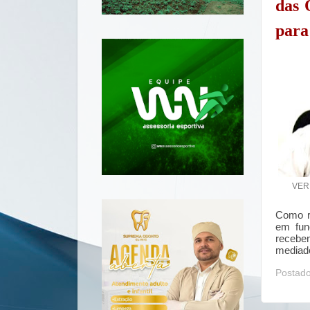
das 
para
VER
Como r
em fun
recebe
mediad
Postad