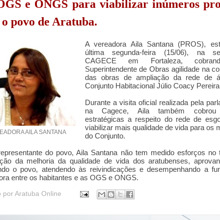
OGS e ONGS para viabilizar inúmeros pro
 o povo de Aratuba.
A vereadora Aila Santana (PROS), es
última segunda-feira (15/06), na 
CAGECE em Fortaleza, cobran
Superintendente de Obras agilidade na c
das obras de ampliação da rede de 
Conjunto Habitacional Júlio Coacy Pereira
Durante a visita oficial realizada pela par
na Cagece, Aila também cobrou
estratégicas a respeito do rede de esg
viabilizar mais qualidade de vida para os
EADORA AILA SANTANA
do Conjunto.
epresentante do povo, Aila Santana não tem medido esforços no t
ção da melhoria da qualidade de vida dos aratubenses, aprovand
ndo o povo, atendendo às reivindicações e desempenhando a fu
ora entre os habitantes e as OGS e ONGS.
o por
Aratuba Online