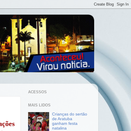
ACESSOS
MAIS LIDOS
Crianças do sertão
de Aratuba
ações
ganham festa
natalina