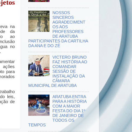
jetos
NOSSOS
SINCEROS
AGRADECIMENT
teva na
OS AOS
sede da
PROFESSORES
do ao
DE ARATUBA
PARTICIPANTES DA CARTILHA
onclusão
DA ANA E DO ZÉ
água no
.
VICTERO BRUNO
lamentar
FAZ HISTÓRIA AO
 ações
COMANDAR
SESSÃO DE
oto para
INSTALAÇÃO DA
 morados
CÂMARA
MUNICIPAL DE ARATUBA
rabalho
o leis,
ARATUBA ENTRA
nção de
PARA A HISTÓRIA
COM A MAIOR
FESTA DO DIA 1º
DE JANEIRO DE
TODOS OS
TEMPOS