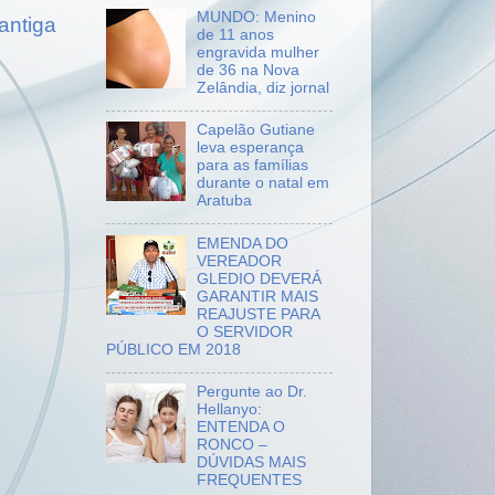
MUNDO: Menino
antiga
de 11 anos
engravida mulher
de 36 na Nova
Zelândia, diz jornal
Capelão Gutiane
leva esperança
para as famílias
durante o natal em
Aratuba
EMENDA DO
VEREADOR
GLEDIO DEVERÁ
GARANTIR MAIS
REAJUSTE PARA
O SERVIDOR
PÚBLICO EM 2018
Pergunte ao Dr.
Hellanyo:
ENTENDA O
RONCO –
DÚVIDAS MAIS
FREQUENTES