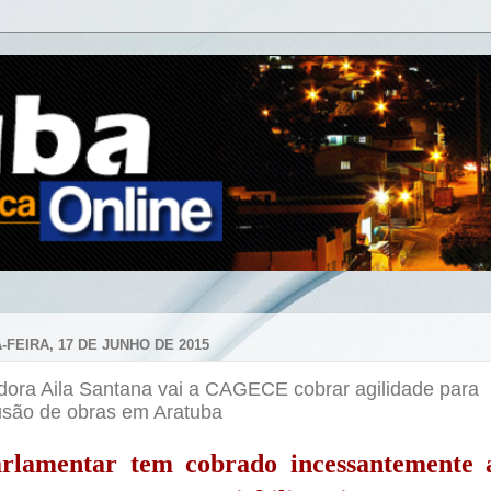
-FEIRA, 17 DE JUNHO DE 2015
dora Aila Santana vai a CAGECE cobrar agilidade para
usão de obras em Aratuba
rlamentar tem cobrado incessantemente 