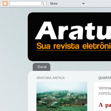
Geral
ARATUBA ANTIGA
QUARTA
Verea
concl
A pa