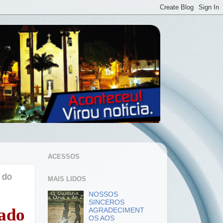
ACESSOS
 do
MAIS LIDOS
NOSSOS
SINCEROS
ado
AGRADECIMENT
OS AOS