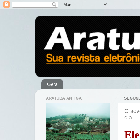
Geral
ARATUBA ANTIGA
SEGUND
O adv
dia
El