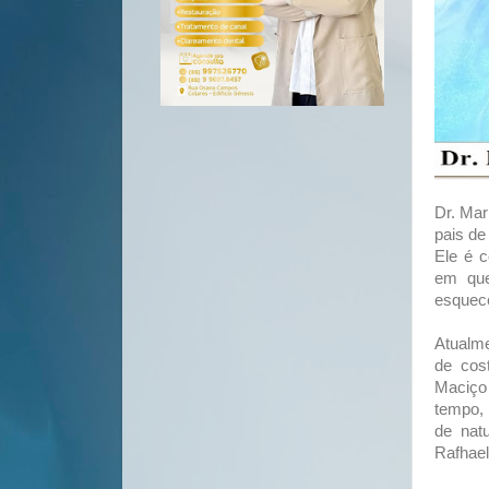
Dr. Mar
pais de
Ele é c
em que
esquece
Atualme
de cost
Maciço 
tempo, 
de nat
Rafhael