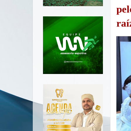
pel
raí