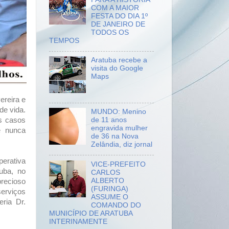
COM A MAIOR
FESTA DO DIA 1º
DE JANEIRO DE
TODOS OS
TEMPOS
Aratuba recebe a
visita do Google
Maps
ereira e
de vida.
MUNDO: Menino
os casos
de 11 anos
engravida mulher
e nunca
de 36 na Nova
Zelândia, diz jornal
perativa
VICE-PREFEITO
tuba, no
CARLOS
ALBERTO
precioso
(FURINGA)
serviços
ASSUME O
ria Dr.
COMANDO DO
MUNICÍPIO DE ARATUBA
INTERINAMENTE