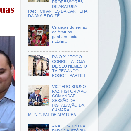
PROFESSORES
suas
DE ARATUBA
PARTICIPANTES DA CARTILHA
DA ANA E DO ZÉ
Crianças do sertão
de Aratuba
ganham festa
natalina
RAIO X: “FOGO...
CORRE... A LOJA
DE SEU NEMÉSIO
TÁ PEGANDO
FOGO” - PARTE I
VICTERO BRUNO
FAZ HISTÓRIA AO
COMANDAR
SESSÃO DE
INSTALAÇÃO DA
CÂMARA
MUNICIPAL DE ARATUBA
ARATUBA ENTRA
PARA A HISTÓRIA