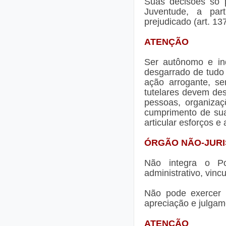
Suas decisões só p
Juventude, a par
prejudicado (art. 13
ATENÇÃO
Ser autônomo e ind
desgarrado de tudo
ação arrogante, s
tutelares devem de
pessoas, organiza
cumprimento de suas
articular esforços e
ÓRGÃO NÃO-JURI
Não integra o Po
administrativo, vinc
Não pode exercer 
apreciação e julgame
ATENÇÃO