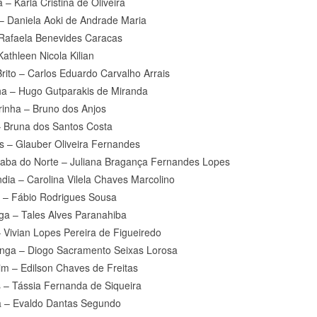
 – Karla Cristina de Oliveira
– Daniela Aoki de Andrade Maria
Rafaela Benevides Caracas
Kathleen Nicola Kilian
Brito – Carlos Eduardo Carvalho Arrais
ha – Hugo Gutparakis de Miranda
rinha – Bruno dos Anjos
 Bruna dos Santos Costa
s – Glauber Oliveira Fernandes
aba do Norte – Juliana Bragança Fernandes Lopes
ndia – Carolina Vilela Chaves Marcolino
a – Fábio Rodrigues Sousa
inga – Tales Alves Paranahiba
– Vivian Lopes Pereira de Figueiredo
nga – Diogo Sacramento Seixas Lorosa
im – Edilson Chaves de Freitas
s – Tássia Fernanda de Siqueira
 – Evaldo Dantas Segundo