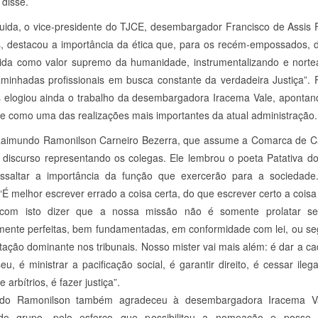
, disse.
ida, o vice-presidente do TJCE, desembargador Francisco de Assis F
 destacou a importância da ética que, para os recém-empossados, 
ida como valor supremo da humanidade, instrumentalizando e nort
minhadas profissionais em busca constante da verdadeira Justiça”. F
elogiou ainda o trabalho da desembargadora Iracema Vale, apontan
e como uma das realizações mais importantes da atual administração.
Raimundo Ramonilson Carneiro Bezerra, que assume a Comarca de Ca
u discurso representando os colegas. Ele lembrou o poeta Patativa d
ssaltar a importância da função que exercerão para a sociedade
 ‘É melhor escrever errado a coisa certa, do que escrever certo a coisa 
com isto dizer que a nossa missão não é somente prolatar se
mente perfeitas, bem fundamentadas, em conformidade com lei, ou s
etação dominante nos tribunais. Nosso mister vai mais além: é dar a c
eu, é ministrar a pacificação social, é garantir direito, é cessar ilega
 arbítrios, é fazer justiça”.
do Ramonilson também agradeceu à desembargadora Iracema V
o grupo, pelo esforço que possibilitou a nomeação e posse