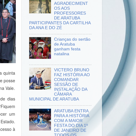
AGRADECIMENT
OS AOS
PROFESSORES
DE ARATUBA
PARTICIPANTES DA CARTILHA
DA ANA E DO ZÉ
Crianças do sertão
de Aratuba
ganham festa
natalina
VICTERO BRUNO
a quinta
FAZ HISTÓRIA AO
de posse
COMANDAR
SESSÃO DE
ma Vale.
INSTALAÇÃO DA
CÂMARA
 de dias
MUNICIPAL DE ARATUBA
 “Fiquem
ARATUBA ENTRA
ecer um
PARA A HISTÓRIA
COM A MAIOR
 Estado.
FESTA DO DIA 1º
acesso à
DE JANEIRO DE
TODOS OS