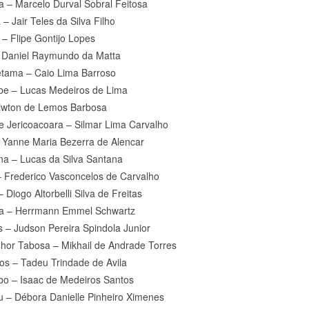
a – Marcelo Durval Sobral Feitosa
 – Jair Teles da Silva Filho
 – Flipe Gontijo Lopes
 – Daniel Raymundo da Matta
tama – Caio Lima Barroso
be – Lucas Medeiros de Lima
Niwton de Lemos Barbosa
de Jericoacoara – Silmar Lima Carvalho
 Yanne Maria Bezerra de Alencar
a – Lucas da Silva Santana
 Frederico Vasconcelos de Carvalho
– Diogo Altorbelli Silva de Freitas
a – Herrmann Emmel Schwartz
s – Judson Pereira Spindola Junior
or Tabosa – Mikhail de Andrade Torres
os – Tadeu Trindade de Avila
o – Isaac de Medeiros Santos
 – Débora Danielle Pinheiro Ximenes