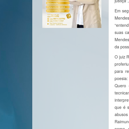
justiça”
Em segu
Mendes,
“entend
suas ca
Mendes 
da poss
O juiz 
proferi
para re
poesia:
Quero 
tecnica
interpr
que é s
abusos e
Raimun
nome d