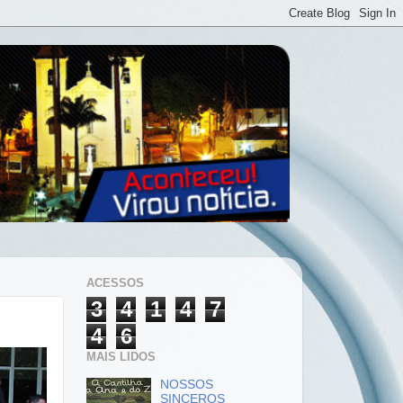
ACESSOS
3
4
1
4
7
4
6
MAIS LIDOS
NOSSOS
SINCEROS