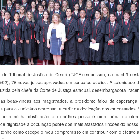
 do Tribunal de Justiça do Ceará (TJCE) empossou, na manhã dest
25/02), 76 novos juízes aprovados em concurso público. A solenidade 
duzida pela chefe da Corte de Justiça estadual, desembargadora Irace
as boas-vindas aos magistrados, a presidente falou da esperança
s para o Judiciário cearense, a partir da dedicação dos empossados.
 que a minha obstinação em dar-lhes posse é uma forma de ofer
de dignidade à população pobre dos mais afastados rincões do nosso
 tenho como escopo o meu compromisso em contribuir com o efetivo 