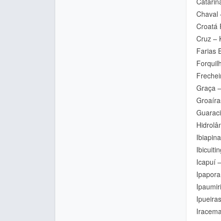
Catarina
Chaval 
Croatá 
Cruz – 
Farias 
Forquil
Frechei
Graça –
Groaíra
Guaraci
Hidrolâ
Ibiapin
Ibicuit
Icapuí 
Ipapora
Ipaumir
Ipueira
Iracema