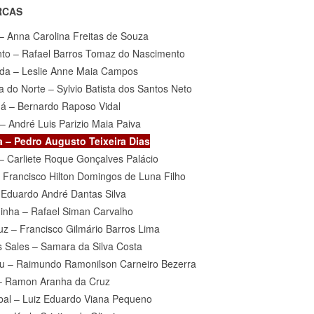
RCAS
– Anna Carolina Freitas de Souza
nto – Rafael Barros Tomaz do Nascimento
da – Leslie Anne Maia Campos
a do Norte – Sylvio Batista dos Santos Neto
á – Bernardo Raposo Vidal
 – André Luis Parizio Maia Paiva
 – Pedro Augusto Teixeira Dias
– Carliete Roque Gonçalves Palácio
– Francisco Hilton Domingos de Luna Filho
 Eduardo André Dantas Silva
inha – Rafael Siman Carvalho
uz – Francisco Gilmário Barros Lima
Sales – Samara da Silva Costa
çu – Raimundo Ramonilson Carneiro Bezerra
– Ramon Aranha da Cruz
al – Luiz Eduardo Viana Pequeno