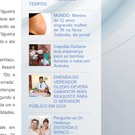
TEMPOS
ilgueira
MUNDO: Menino
deve ser
de 11 anos
engravida mulher
eando as
de 36 na Nova
ilgueira
Zelândia, diz jornal
do o ato
Capelão Gutiane
leva esperança
para as famílias
ririaçu,
durante o natal em
Aratuba
o Assaré
. “Diz a
EMENDA DO
errada’.
VEREADOR
GLEDIO DEVERÁ
ntenças
GARANTIR MAIS
egundo a
REAJUSTE PARA
O SERVIDOR
ada um o
PÚBLICO EM 2018
lidades,
Pergunte ao Dr.
Hellanyo:
ale, em
ENTENDA O
RONCO –
 dos 76