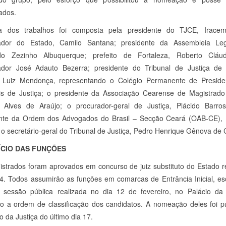
ados.
 dos trabalhos foi composta pela presidente do TJCE, Iracem
ador do Estado, Camilo Santana; presidente da Assembleia Legis
do Zezinho Albuquerque; prefeito de Fortaleza, Roberto Cláud
ador José Adauto Bezerra; presidente do Tribunal de Justiça de 
, Luiz Mendonça, representando o Colégio Permanente de Preside
is de Justiça; o presidente da Associação Cearense de Magistrad
 Alves de Araújo; o procurador-geral de Justiça, Plácido Barro
ente da Ordem dos Advogados do Brasil – Secção Ceará (OAB-CE), 
 o secretário-geral do Tribunal de Justiça, Pedro Henrique Gênova de 
ÍCIO DAS FUNÇÕES
strados foram aprovados em concurso de juiz substituto do Estado r
. Todos assumirão as funções em comarcas de Entrância Inicial, es
 sessão pública realizada no dia 12 de fevereiro, no Palácio da 
o a ordem de classificação dos candidatos. A nomeação deles foi p
o da Justiça do último dia 17.