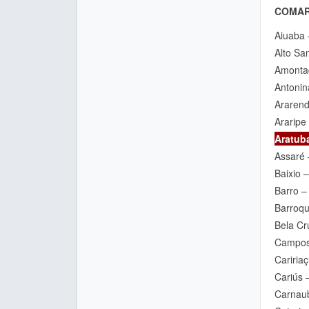
COMA
Aiuaba 
Alto Sa
Amonta
Antonin
Ararend
Araripe
Aratuba
Assaré 
Baixio 
Barro –
Barroqu
Bela Cr
Campos 
Cariria
Cariús 
Carnaub