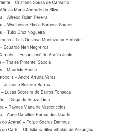
iente – Cristiano Sousa de Carvalho
Mônica Maria Andrade da Silva
a – Alfredo Rolim Pereira
u – Wyrllenson Flavio Barbosa Soares
 – Tulio Cruz Nogueira
ranca – Luis Gustavo Montezuma Herbster
 – Eduardo Neri Negreiros
Carneiro – Edson José de Araújo Junior
 – Thales Pimentel Saboia
as – Maurício Hoette
anópolis – André Arruda Veras
 – Julianne Bezerra Barros
 – Lucas Sobreira de Barros Fonseca
ão – Diego de Souza Lima
ba – Raynes Viana de Vasconcelos
o – Anne Carolline Fernandes Duarte
 do Acaraú – Felipe Soares Damous
 do Cariri – Christiano Silva Sibaldo de Assunção