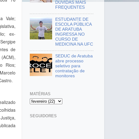
DÚVIDAS MAIS
FREQUENTES
a Vale;
ESTUDANTE DE
ESCOLA PÚBLICA
lativa,
DE ARATUBA
io; ex-
INGRESSA NO
CURSO DE
Sergipe
MEDICINA NA UFC
ntes de
SEDUC de Aratuba
o (ACM),
abre processo
so Rios;
seletivo para
contratação de
Marcelo
monitores
Castro.
MATÉRIAS
ealizado
colhidas
SEGUIDORES
Justiça,
ublicada