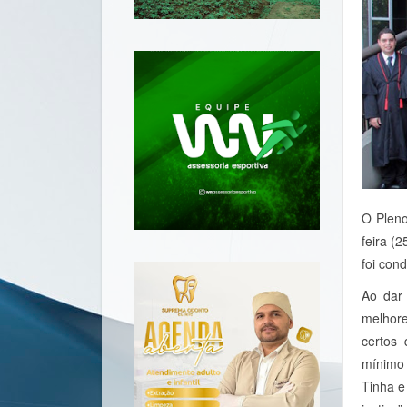
O Pleno
feira (
foi con
Ao dar 
melhore
certos
mínimo 
Tinha e