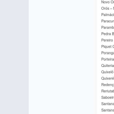
Novo Or
Orós – 
Palmáci
Paracur
Parambu
Pedra B
Pereiro
Piquet 
Poranga
Porteir
Quiteri
Quixelô
Quixeré
Redenç
Reriuta
Saboeir
Santana
Santana