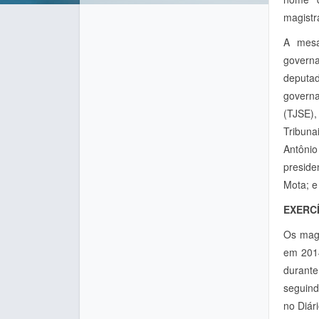
magistr
A mesa
govern
deputa
govern
(TJSE)
Tribuna
Antônio
presid
Mota; e
EXERC
Os magi
em 2014
durante
seguind
no Diári