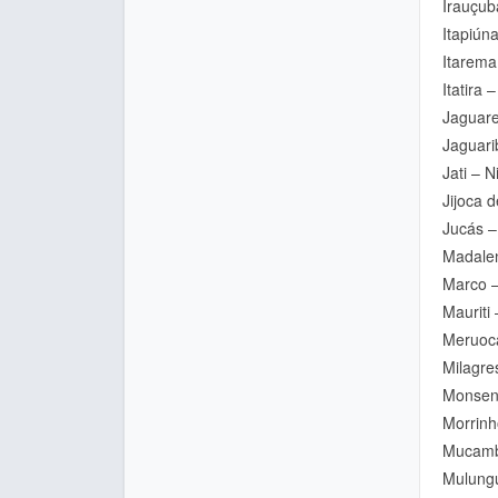
Irauçub
Itapiúna
Itarema
Itatira
Jaguare
Jaguari
Jati – 
Jijoca 
Jucás –
Madalen
Marco –
Mauriti 
Meruoc
Milagre
Monsenh
Morrinh
Mucamb
Mulungu