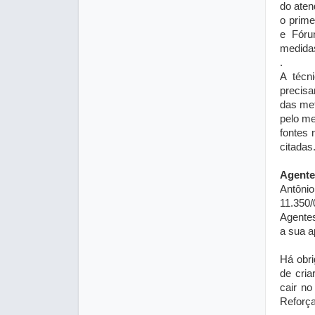
do aten
o prime
e Fóru
medidas
.
A técn
precis
das met
pelo m
fontes 
citadas
Agente
Antôni
11.350/
Agente
a sua a
Há obri
de cri
cair no
Reforça