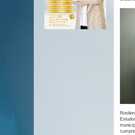
Rosilen
Estudo
municí
cumprid