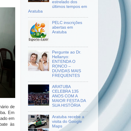
estrelado dos
últimos tempos em
Aratuba
PELC inscrições
abertas em
Aratuba
Pergunte ao Dr.
Hellanyo:
ENTENDA O
RONCO –
DÚVIDAS MAIS
FREQUENTES
ARATUBA
CELEBRA 135
ANOS COM A
MAIOR FESTA DA
SUA HISTÓRIA
nário de
tuba. Em
Aratuba recebe a
itado em
visita do Google
bate às
Maps