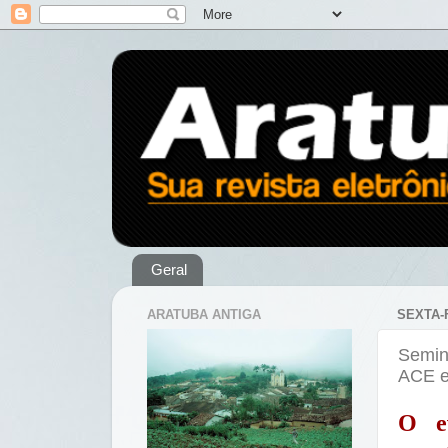
Geral
ARATUBA ANTIGA
SEXTA-
Semin
ACE 
O e