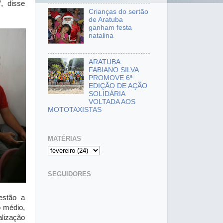
, disse
Crianças do sertão
de Aratuba
ganham festa
natalina
ARATUBA:
FABIANO SILVA
PROMOVE 6ª
EDIÇÃO DE AÇÃO
SOLIDÁRIA
VOLTADA AOS
MOTOTAXISTAS
MATÉRIAS
SEGUIDORES
estão a
o médio,
alização