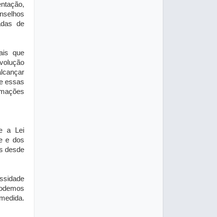
entação,
onselhos
adas de
ais que
volução
alcançar
e essas
ormações
e a Lei
de e dos
s desde
essidade
podemos
 medida.