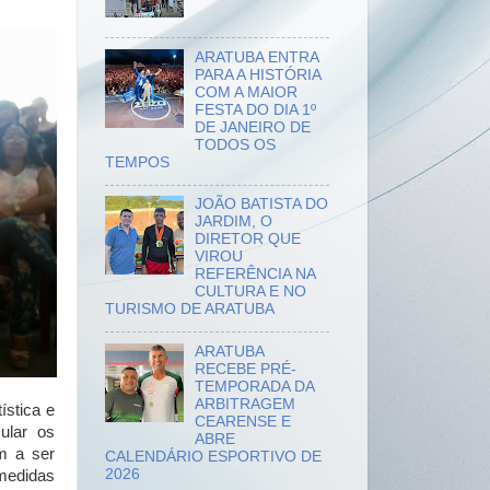
ARATUBA ENTRA
PARA A HISTÓRIA
COM A MAIOR
FESTA DO DIA 1º
DE JANEIRO DE
TODOS OS
TEMPOS
JOÃO BATISTA DO
JARDIM, O
DIRETOR QUE
VIROU
REFERÊNCIA NA
CULTURA E NO
TURISMO DE ARATUBA
ARATUBA
RECEBE PRÉ-
TEMPORADA DA
ARBITRAGEM
ística e
CEARENSE E
ular os
ABRE
m a ser
CALENDÁRIO ESPORTIVO DE
2026
 medidas