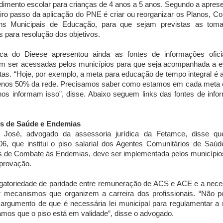
dimento escolar para crianças de 4 anos a 5 anos. Segundo a apres
iro passo da aplicação do PNE é criar ou reorganizar os Planos, C
ns Municipais de Educação, para que sejam previstas as tom
 para resolução dos objetivos.
ica do Dieese apresentou ainda as fontes de informações ofici
am ser acessadas pelos municípios para que seja acompanhada a e
as. “Hoje, por exemplo, a meta para educação de tempo integral é 
enos 50% da rede. Precisamos saber como estamos em cada meta 
nos informam isso”, disse. Abaixo seguem links das fontes de inf
.
s de Saúde e Endemias
o José, advogado da assessoria jurídica da Fetamce, disse qu
06, que institui o piso salarial dos Agentes Comunitários de Saú
s de Combate às Endemias, deve ser implementada pelos município
provação.
gatoriedade de paridade entre remuneração de ACS e ACE e a nec
ar mecanismos que organizem a carreira dos profissionais. “Não 
 argumento de que é necessária lei municipal para regulamentar a
mos que o piso está em validade”, disse o advogado.