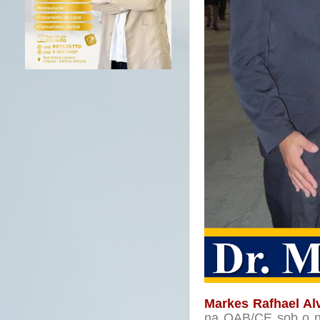
Markes Rafhael Al
na OAB/CE sob o nº