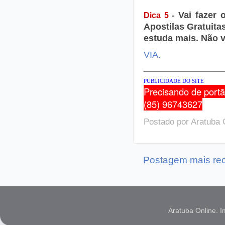
Vai fazer 
Dica 5
-
Apostilas Gratuita
estuda mais. Não v
VIA.
________________
PUBLICIDADE DO SITE
Precisando de port
(85)
96743627
Postado por
Aratuba 
Postagem mais re
Aratuba Online. 