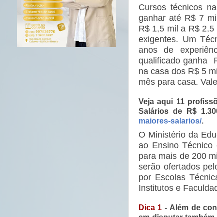
Cursos técnicos na
ganhar até R$ 7 mil
R$ 1,5 mil a R$ 2,5
exigentes. Um Téc
anos de experiên
qualificado ganha 
na casa dos R$ 5 mi
mês para casa. Val
Veja aqui 11 profiss
Salários de R$ 1.3
maiores-salarios/
.
O Ministério da Ed
ao Ensino Técnico 
para mais de 200 mi
serão ofertados pel
por Escolas Técnica
Institutos e Faculda
Dica 1
- Além de con