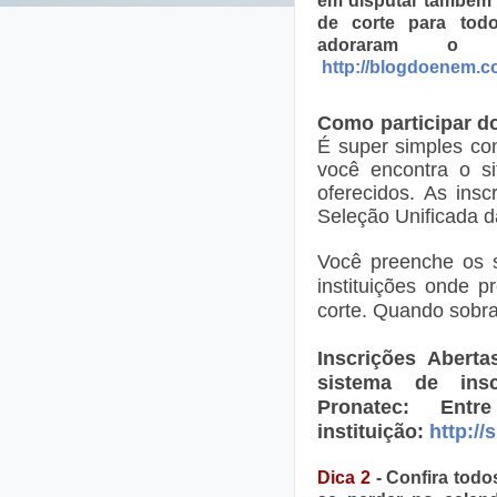
em disputar também 
de corte para tod
adoraram o 
http://blogdoenem.c
Como participar d
É super simples co
você encontra o si
oferecidos. As ins
Seleção Unificada d
Você preenche os s
instituições onde p
corte. Quando sobra
Inscrições Abert
sistema de ins
Pronatec: En
instituição:
http://
Dica 2
-
Confira todo