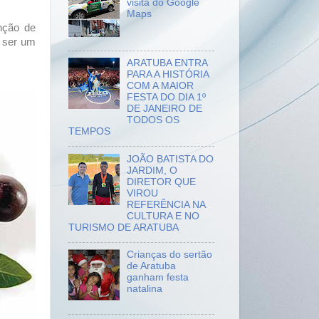
visita do Google
Maps
enção de
e ser um
ARATUBA ENTRA
PARA A HISTÓRIA
COM A MAIOR
FESTA DO DIA 1º
DE JANEIRO DE
TODOS OS
TEMPOS
JOÃO BATISTA DO
JARDIM, O
DIRETOR QUE
VIROU
REFERÊNCIA NA
CULTURA E NO
TURISMO DE ARATUBA
Crianças do sertão
de Aratuba
ganham festa
natalina