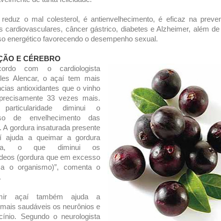
reduz o mal colesterol, é antienvelhecimento, é eficaz na prev
 cardiovasculares, câncer gástrico, diabetes e Alzheimer, além d
o energético favorecendo o desempenho sexual.
ÇÃO E CÉREBRO
ordo com o cardiologista
eles Alencar, o açaí tem mais
cias antioxidantes que o vinho
- precisamente 33 vezes mais.
particularidade diminui o
sso de envelhecimento das
s. A gordura insaturada presente
í ajuda a queimar a gordura
ada, o que diminui os
rídeos (gordura que em excesso
ica o organismo)”, comenta o
.
mir açaí também ajuda a
mais saudáveis os neurônios e
cínio. Segundo o neurologista