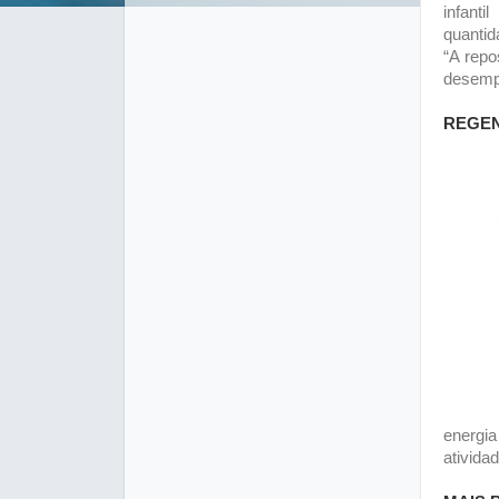
infant
quantid
“A repo
desempe
REGE
energi
atividad