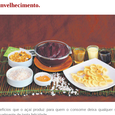
envelhecimento.
efícios que o açaí produz para quem o consome deixa qualquer s
velmente de tanta felicidade.