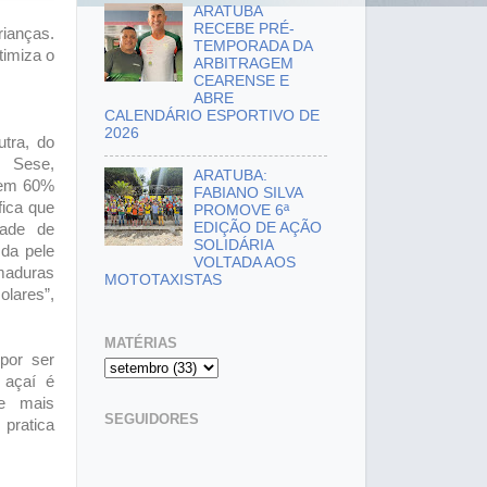
ARATUBA
RECEBE PRÉ-
rianças.
TEMPORADA DA
timiza o
ARBITRAGEM
CEARENSE E
ABRE
CALENDÁRIO ESPORTIVO DE
2026
utra, do
 Sese,
ARATUBA:
tem 60%
FABIANO SILVA
fica que
PROMOVE 6ª
EDIÇÃO DE AÇÃO
dade de
SOLIDÁRIA
 da pele
VOLTADA AOS
aduras
MOTOTAXISTAS
olares”,
MATÉRIAS
por ser
o açaí é
ce mais
SEGUIDORES
pratica