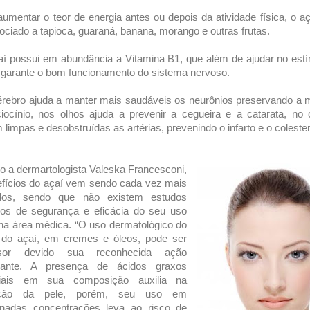
aumentar o teor de energia antes ou depois da atividade física, o a
ociado a tapioca, guaraná, banana, morango e outras frutas.
í possui em abundância a Vitamina B1, que além de ajudar no est
, garante o bom funcionamento do sistema nervoso.
rebro ajuda a manter mais saudáveis os neurônios preservando a
iocínio, nos olhos ajuda a prevenir a cegueira e a catarata, no
limpas e desobstruídas as artérias, prevenindo o infarto e o colester
 a dermartologista Valeska Francesconi,
fícios do açaí vem sendo cada vez mais
dos, sendo que não existem estudos
icos de segurança e eficácia do seu uso
 na área médica. “O uso dermatológico do
o do açaí, em cremes e óleos, pode ser
ssor devido sua reconhecida ação
idante. A presença de ácidos graxos
iais em sua composição auxilia na
tação da pele, porém, seu uso em
inadas concentrações leva ao risco de