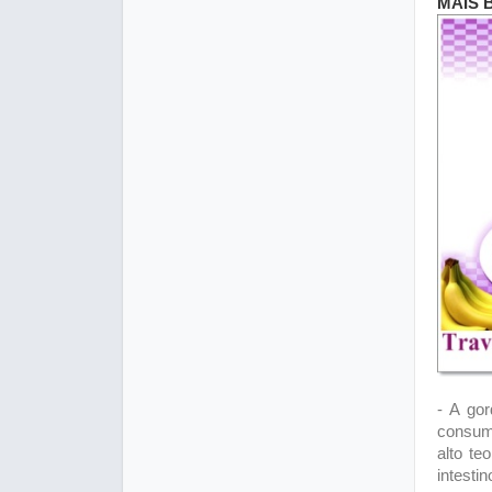
MAIS 
- A gor
consumi
alto te
intesti