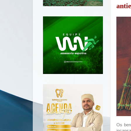
anti
Os ben
incansa