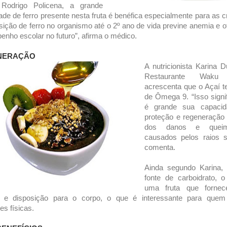
il Rodrigo Policena, a grande
ade de ferro presente nesta fruta é benéfica especialmente para as c
sição de ferro no organismo até o 2º ano de vida previne anemia e o
nho escolar no futuro”, afirma o médico.
NERAÇÃO
A nutricionista Karina D
Restaurante Waku
acrescenta que o Açaí 
de Ômega 9. “Isso signi
é grande sua capaci
proteção e regeneração
dos danos e queim
causados pelos raios s
comenta.
Ainda segundo Karina, 
fonte de carboidrato, 
uma fruta que forne
a e disposição para o corpo, o que é interessante para quem 
es físicas.