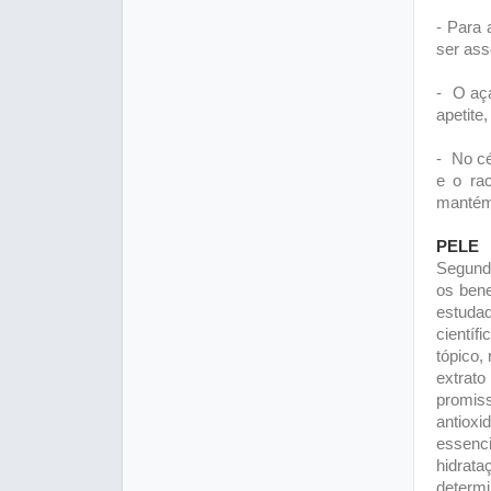
- Para 
ser ass
- O aça
apetite
- No cé
e o rac
mantém 
PELE
Segundo
os bene
estuda
científ
tópico,
extrat
promi
antiox
essenc
hidra
determ