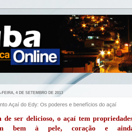
-FEIRA, 4 DE SETEMBRO DE 2013
to Açaí do Edy: Os poderes e benefícios do açaí
 de ser delicioso, o açaí tem propriedade
em bem à pele, coração e ain