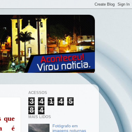
ACESSOS
3
4
1
4
5
8
4
MAIS LIDOS
s que
Fotógrafo em
da é
imagens noturnas