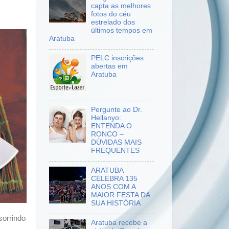
capta as melhores
fotos do céu
estrelado dos
últimos tempos em
Aratuba
PELC inscrições
abertas em
Aratuba
Pergunte ao Dr.
Hellanyo:
ENTENDA O
RONCO –
DÚVIDAS MAIS
FREQUENTES
ARATUBA
CELEBRA 135
ANOS COM A
MAIOR FESTA DA
SUA HISTÓRIA
orrindo
Aratuba recebe a