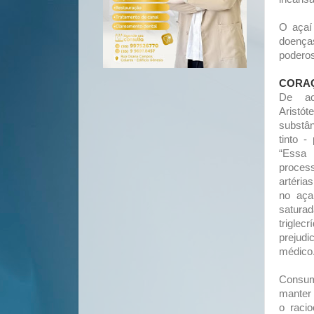
O açaí 
doenças
poderos
CORA
De ac
Aristót
substân
tinto 
“Essa 
proce
artéria
no aça
satur
triglec
prejud
médico
Consu
manter 
o racio