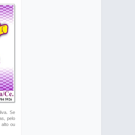
liva. Se
as, pelo
 alto ou