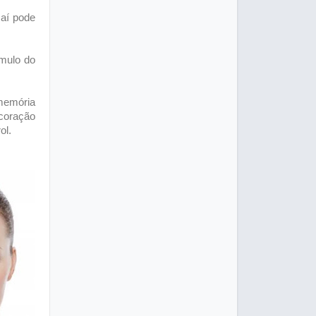
çaí pode
ímulo do
 memória
 coração
ol.