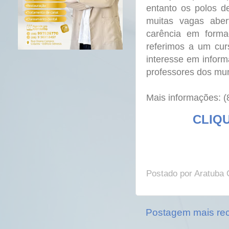
entanto os polos d
muitas vagas abe
carência em forma
referimos a um cur
interesse em inform
professores dos mu
Mais informações: 
CLIQU
Postado por
Aratuba 
Postagem mais re