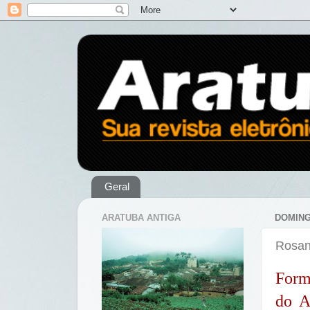
Geral
ARATUBA ANTIGA
DOMING
Rosan
Form
do A