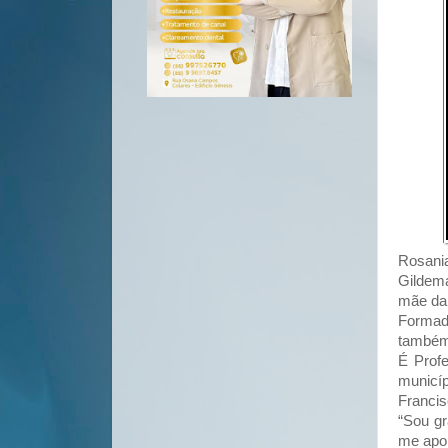
Rosani
Gildema
mãe da 
Formad
também
É Profe
municíp
Francis
“Sou gr
me apo