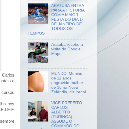
ARATUBA ENTRA
PARA A HISTÓRIA
COM A MAIOR
FESTA DO DIA 1º
DE JANEIRO DE
TODOS OS
TEMPOS
Aratuba recebe a
visita do Google
Maps
MUNDO: Menino
 Carlos
de 11 anos
astelo e
engravida mulher
de 36 na Nova
Zelândia, diz jornal
 cursou
VICE-PREFEITO
alha nos
CARLOS
E.I.E.F.
ALBERTO
(FURINGA)
e sempre
ASSUME O
COMANDO DO