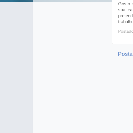
Gosto m
sua ca
pretend
trabalho
Postad
Posta