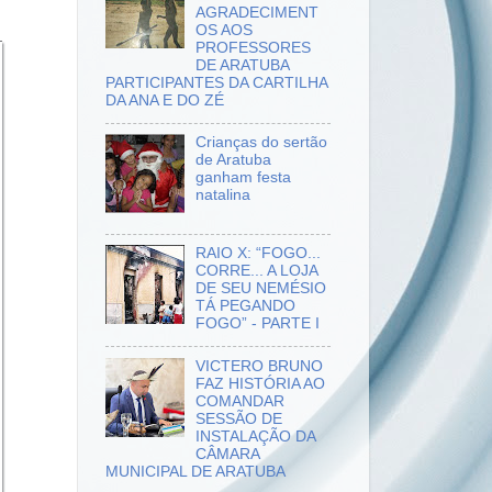
AGRADECIMENT
OS AOS
PROFESSORES
DE ARATUBA
PARTICIPANTES DA CARTILHA
DA ANA E DO ZÉ
Crianças do sertão
de Aratuba
ganham festa
natalina
RAIO X: “FOGO...
CORRE... A LOJA
DE SEU NEMÉSIO
TÁ PEGANDO
FOGO” - PARTE I
VICTERO BRUNO
FAZ HISTÓRIA AO
COMANDAR
SESSÃO DE
INSTALAÇÃO DA
CÂMARA
MUNICIPAL DE ARATUBA