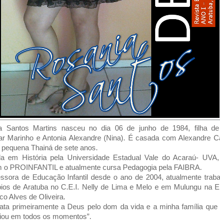
a Santos Martins nasceu no dia 06 de junho de 1984, filha de
r Marinho e Antonia Alexandre (Nina). É casada com Alexandre C
pequena Thainá de sete anos.
a em História pela Universidade Estadual Vale do Acaraú- UVA,
 o PROINFANTIL e atualmente cursa Pedagogia pela FAIBRA.
ssora de Educação Infantil desde o ano de 2004, atualmente trab
ios de Aratuba no C.E.I. Nelly de Lima e Melo e em Mulungu na E.
co Alves de Oliveira.
ata primeiramente a Deus pelo dom da vida e a minha família qu
iou em todos os momentos”.