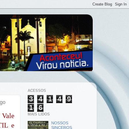
ACESSOS
3
4
1
4
9
ngo
1
6
MAIS LIDOS
 Vale
NOSSOS
TIL e
SINCEROS