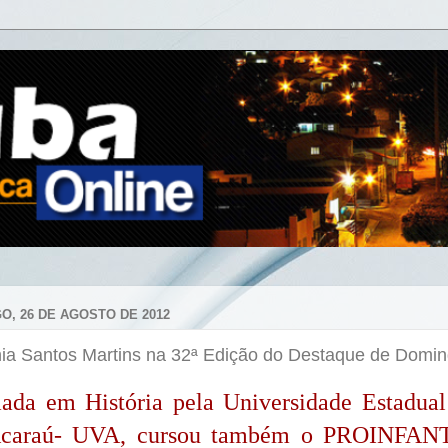
O, 26 DE AGOSTO DE 2012
ia Santos Martins na 32ª Edição do Destaque de Domi
ada em História pela Universidade Estadual
caraú- UVA, cursou também o PROINFAN