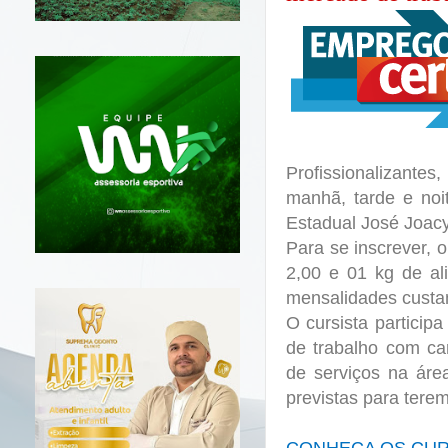
Profissionalizante
manhã, tarde e noi
Estadual José Joacy
Para se inscrever, 
2,00 e 01 kg de al
mensalidades custa
O cursista particip
de trabalho com ca
de serviços na área
previstas para tere
CONHEÇA OS CUR