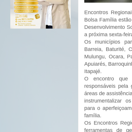
Encontros Regionai
Bolsa Família estão
Desenvolvimento So
a próxima sexta-feir
Os municípios part
Barreia, Baturité, 
Mulungu, Ocara, Pa
Apuiarés, Barroquin
Itapajé.
O encontro que s
responsáveis pela 
áreas de assistênci
instrumentalizar 
para o aperfeiçoam
família.
Os Encontros Regio
ferramentas de g