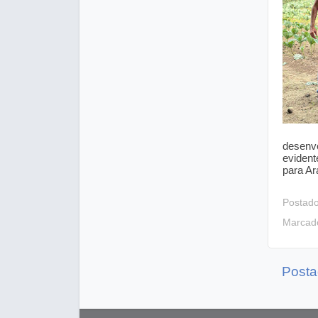
desenvo
evident
para Ar
Postad
Marcad
Posta