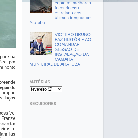
capta as melhores
fotos do céu
estrelado dos
últimos tempos em
Aratuba
VICTERO BRUNO
FAZ HISTÓRIA AO
COMANDAR
SESSÃO DE
INSTALAÇÃO DA
 por sua
CÂMARA
ável por
MUNICIPAL DE ARATUBA
iminente
MATÉRIAS
preende
eguindo
próprio
os laços
SEGUIDORES
ssível
 Franze
esentar
reiros e
amílias