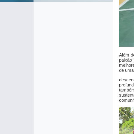
Além de
paixão 
melhore
de uma 
descen
profun
também
sustent
comunit