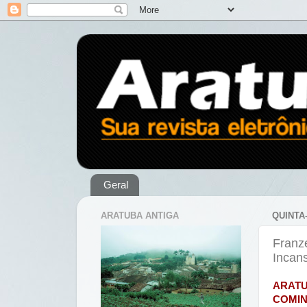
Geral
ARATUBA ANTIGA
QUINTA-
Franze
Incan
ARAT
COMIN