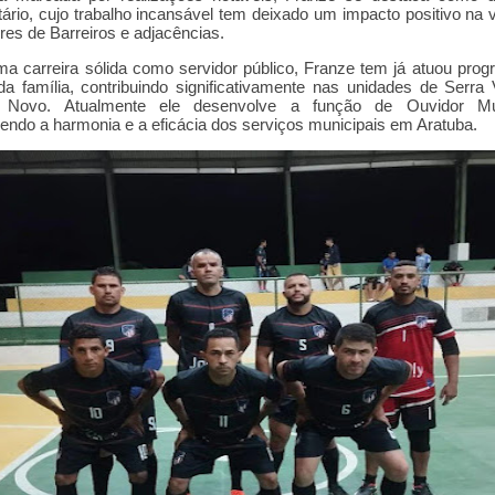
ário, cujo trabalho incansável tem deixado um impacto positivo na 
es de Barreiros e adjacências.
 carreira sólida como servidor público, Franze tem já atuou pro
a família, contribuindo significativamente nas unidades de Serra
Novo. Atualmente ele desenvolve a função de Ouvidor Mun
ndo a harmonia e a eficácia dos serviços municipais em Aratuba.