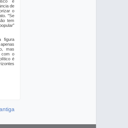
isco e
ância de
rizar o
to. “Se
não tem
popular”
 figura
 apenas
co, mas
l com o
lítico é
rizontes
antiga