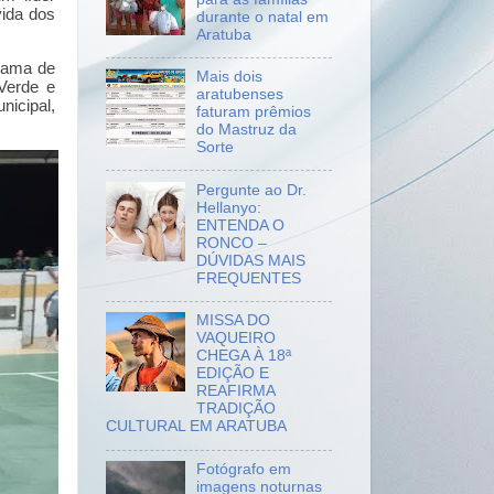
vida dos
durante o natal em
Aratuba
grama de
Mais dois
 Verde e
aratubenses
icipal,
faturam prêmios
do Mastruz da
Sorte
Pergunte ao Dr.
Hellanyo:
ENTENDA O
RONCO –
DÚVIDAS MAIS
FREQUENTES
MISSA DO
VAQUEIRO
CHEGA À 18ª
EDIÇÃO E
REAFIRMA
TRADIÇÃO
CULTURAL EM ARATUBA
Fotógrafo em
imagens noturnas