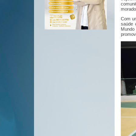
comunit
morador
Com uma
saúde d
Mundo 
promove