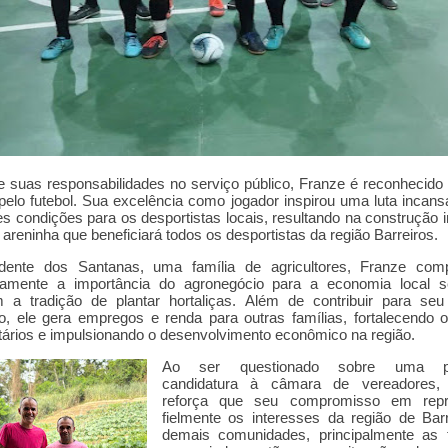
 suas responsabilidades no serviço público, Franze é reconhecido
pelo futebol. Sua excelência como jogador inspirou uma luta incans
s condições para os desportistas locais, resultando na construção 
areninha que beneficiará todos os desportistas da região Barreiros.
dente dos Santanas, uma família de agricultores, Franze com
damente a importância do agronegócio para a economia local s
 a tradição de plantar hortaliças. Além de contribuir para seu 
o, ele gera empregos e renda para outras famílias, fortalecendo 
ários e impulsionando o desenvolvimento econômico na região.
Ao ser questionado sobre uma po
candidatura à câmara de vereadores,
reforça que seu compromisso em repr
fielmente os interesses da região de Bar
demais comunidades, principalmente as f