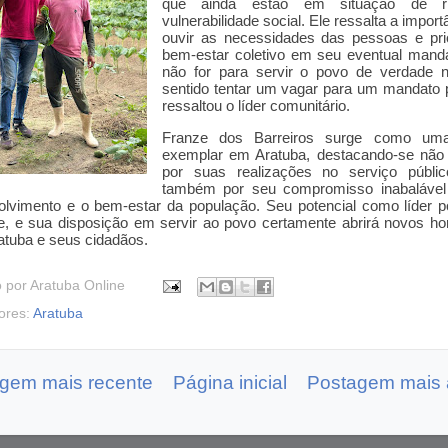
que ainda estão em situação de r
vulnerabilidade social. Ele ressalta a import
ouvir as necessidades das pessoas e prio
bem-estar coletivo em seu eventual manda
não for para servir o povo de verdade 
sentido tentar um vagar para um mandato 
ressaltou o líder comunitário.
Franze dos Barreiros surge como uma
exemplar em Aratuba, destacando-se não
por suas realizações no serviço públi
também por seu compromisso inabaláve
lvimento e o bem-estar da população. Seu potencial como líder po
e, e sua disposição em servir ao povo certamente abrirá novos ho
atuba e seus cidadãos.
o por
Aratuba Online
ores:
Aratuba
gem mais recente
Página inicial
Postagem mais 