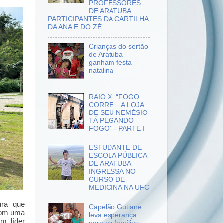
PROFESSORES
DE ARATUBA
PARTICIPANTES DA CARTILHA
DA ANA E DO ZÉ
Crianças do sertão
de Aratuba
ganham festa
natalina
RAIO X: “FOGO...
CORRE... A LOJA
DE SEU NEMÉSIO
TÁ PEGANDO
FOGO” - PARTE I
ESTUDANTE DE
ESCOLA PÚBLICA
DE ARATUBA
INGRESSA NO
CURSO DE
MEDICINA NA UFC
ura que
Capelão Gutiane
 Com uma
leva esperança
m líder
para as famílias