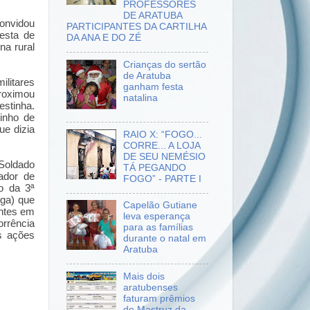
PROFESSORES
DE ARATUBA
convidou
PARTICIPANTES DA CARTILHA
festa de
DA ANA E DO ZÉ
na rural
Crianças do sertão
de Aratuba
ilitares
ganham festa
roximou
natalina
stinha.
inho de
ue dizia
RAIO X: “FOGO...
CORRE... A LOJA
DE SEU NEMÉSIO
 Soldado
TÁ PEGANDO
ador de
FOGO” - PARTE I
vo da 3ª
nga) que
Capelão Gutiane
entes em
leva esperança
rrência
para as famílias
s ações
durante o natal em
Aratuba
Mais dois
aratubenses
faturam prêmios
do Mastruz da