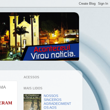
ACESSOS
UMA
MAIS LIDOS
NOSSOS
SINCEROS
VERAM
AGRADECIMENT
OS AOS