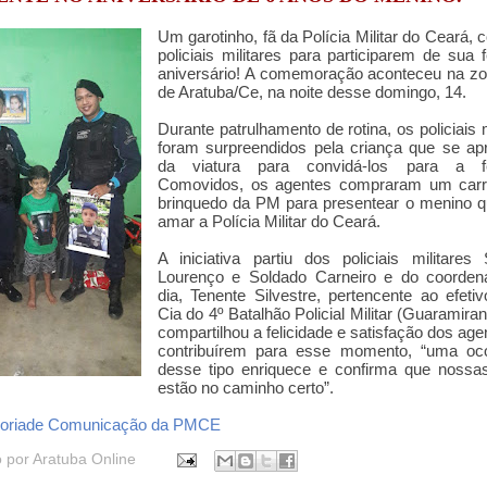
Um garotinho, fã da Polícia Militar do Ceará, 
policiais militares para participarem de sua 
aniversário! A comemoração aconteceu na zo
de Aratuba/Ce, na noite desse domingo, 14.
Durante patrulhamento de rotina, os policiais m
foram surpreendidos pela criança que se ap
da viatura para convidá-los para a fe
Comovidos, os agentes compraram um carr
brinquedo da PM para presentear o menino q
amar a Polícia Militar do Ceará.
A iniciativa partiu dos policiais militares
Lourenço e Soldado Carneiro e do coorden
dia, Tenente Silvestre, pertencente ao efeti
Cia do 4º Batalhão Policial Militar (Guaramira
compartilhou a felicidade e satisfação dos ag
contribuírem para esse momento, “uma oco
desse tipo enriquece e confirma que nossa
estão no caminho certo”.
oriade Comunicação da PMCE
o por
Aratuba Online