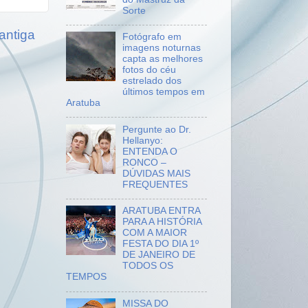
Sorte
antiga
Fotógrafo em
imagens noturnas
capta as melhores
fotos do céu
estrelado dos
últimos tempos em
Aratuba
Pergunte ao Dr.
Hellanyo:
ENTENDA O
RONCO –
DÚVIDAS MAIS
FREQUENTES
ARATUBA ENTRA
PARA A HISTÓRIA
COM A MAIOR
FESTA DO DIA 1º
DE JANEIRO DE
TODOS OS
TEMPOS
MISSA DO