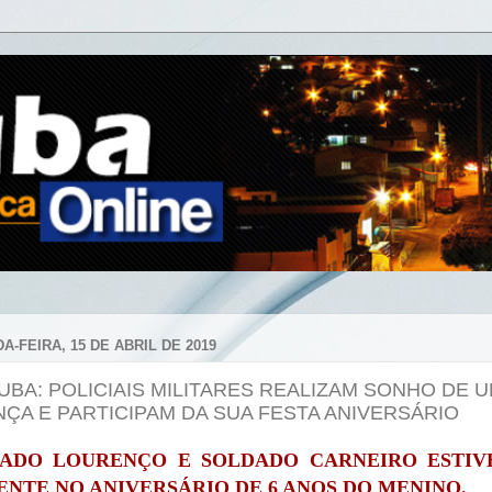
A-FEIRA, 15 DE ABRIL DE 2019
UBA: POLICIAIS MILITARES REALIZAM SONHO DE 
NÇA E PARTICIPAM DA SUA FESTA ANIVERSÁRIO
ADO LOURENÇO E SOLDADO CARNEIRO ESTI
ENTE NO ANIVERSÁRIO DE 6 ANOS DO MENINO.