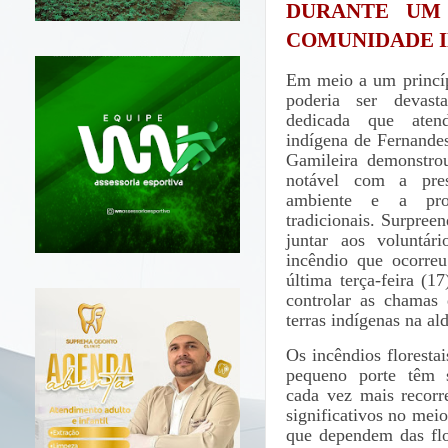
DURANTE UM
COMUNIDADE I
Em meio a um princíp
poderia ser devast
dedicada que ate
indígena de Fernandes
Gamileira demonstr
notável com a pre
ambiente e a pro
tradicionais.
Surpreen
juntar aos voluntár
incêndio que ocorre
última terça-feira (1
controlar as chamas
terras indígenas na al
Os incêndios floresta
pequeno porte têm 
cada vez mais recorr
significativos no mei
que dependem das flo