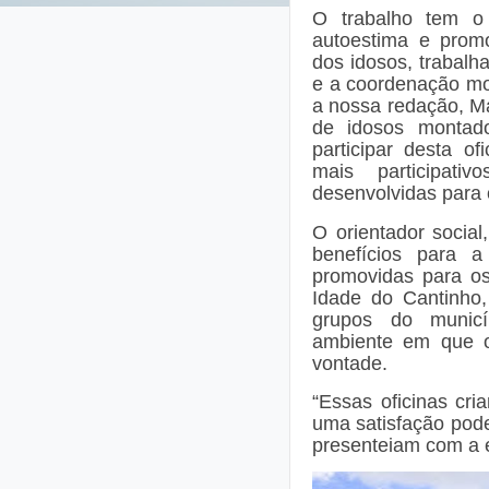
O trabalho tem o 
autoestima e prom
dos idosos, trabalh
e a coordenação m
a nossa redação, M
de idosos montad
participar desta o
mais participati
desenvolvidas para
O orientador socia
benefícios para a
promovidas para os
Idade do Cantinh
grupos do municí
ambiente em que 
vontade.
“Essas oficinas cr
uma satisfação pod
presenteiam com a e