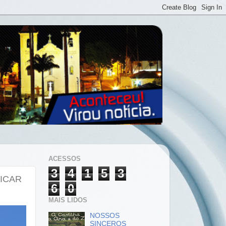
ACESSOS
3
4
1
5
3
ICAR
6
0
MAIS LIDOS
NOSSOS
SINCEROS