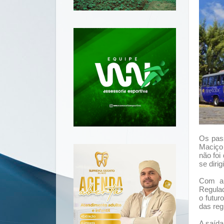
Os pass
Maciço 
não foi
se diri
Com a 
Regulad
o futur
das reg
A saída