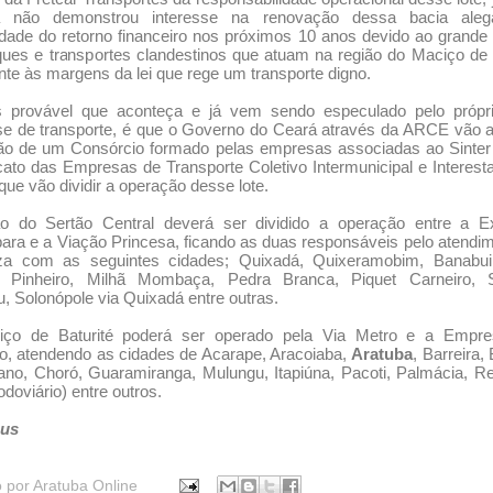
não demonstrou interesse na renovação dessa bacia ale
lidade do retorno financeiro nos próximos 10 anos devido ao grand
ques e transportes clandestinos que atuam na região do Maciço de 
nte às margens da lei que rege um transporte digno.
 provável que aconteça e já vem sendo especulado pelo própri
e de transporte, é que o Governo do Ceará através da ARCE vão a
ão de um Consórcio formado pelas empresas associadas ao Sinter
cato das Empresas de Transporte Coletivo Intermunicipal e Interest
que vão dividir a operação desse lote.
ão do Sertão Central deverá ser dividido a operação entre a E
ra e a Viação Princesa, ficando as duas responsáveis pelo atendi
eza com as seguintes cidades; Quixadá, Quixeramobim, Banabui
n Pinheiro, Milhã Mombaça, Pedra Branca, Piquet Carneiro, 
 Solonópole via Quixadá entre outras.
ço de Baturité poderá ser operado pela Via Metro e a Empr
o, atendendo as cidades de Acarape, Aracoiaba,
Aratuba
, Barreira, 
ano, Choró, Guaramiranga, Mulungu, Itapiúna, Pacoti, Palmácia, 
odoviário) entre outros.
bus
o por
Aratuba Online