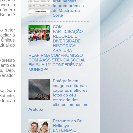
aratubenses
gando a
faturam prêmios
e número
do Mastruz da
Baturité
Sorte
COM
o setor
PARTICIPAÇÃO
ceitar a
RECORDE E
 Ônibus
DIVERSIDADE
adual do
HISTÓRICA,
ARATUBA
REAFIRMA COMPROMISSO
COM A ASSISTÊNCIA SOCIAL
xpresso
EM SUA 12ª CONFERÊNCIA
mento de
MUNICIPAL
ú, Dep.
Senador
Fotógrafo em
imagens noturnas
esa São
capta as melhores
fotos do céu
Baturité,
estrelado dos
Redenção
últimos tempos em
Aratuba
Pergunte ao Dr.
Hellanyo:
ENTENDA O