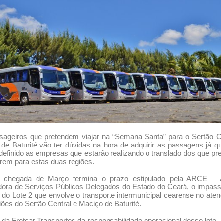
ageiros que pretendem viajar na “Semana Santa” para o Sertão C
de Baturité vão ter
dúvidas na hora de adquirir as passagens já q
 definido as empresas que estarão realizando o translado dos que p
girem para estas duas regiões.
chegada de Março termina o prazo estipulado pela ARCE – 
ora de Serviços Públicos Delegados do Estado do Ceará, o impas
o do Lote 2 que envolve o transporte intermunicipal cearense no ate
iões do Sertão Central e Maciço de Baturité.
 da Fretcar Transportes da responsabilidade operacional desse lote, 