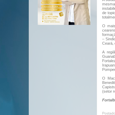
mesma 
instabi
de topi
totalme
O mais
cearens
formaç
– Sindi
Ceará, 
A regi
Guanaba
Fortal
Irapua
Pompeu,
O Maci
Benedit
Capistr
(setor r
Fortal
Postad