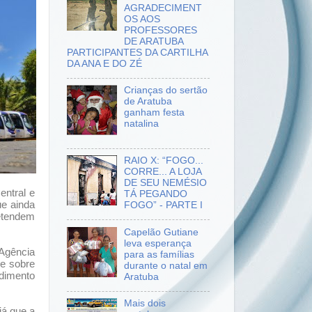
AGRADECIMENT
OS AOS
PROFESSORES
DE ARATUBA
PARTICIPANTES DA CARTILHA
DA ANA E DO ZÉ
Crianças do sertão
de Aratuba
ganham festa
natalina
RAIO X: “FOGO...
CORRE... A LOJA
DE SEU NEMÉSIO
entral e
TÁ PEGANDO
ue ainda
FOGO” - PARTE I
retendem
Capelão Gutiane
leva esperança
Agência
para as famílias
se sobre
durante o natal em
ndimento
Aratuba
Mais dois
já que a