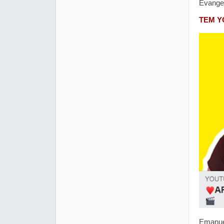
Evangel
TEM Y
Emanue