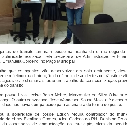
gentes de trânsito tomaram posse na manhã da última segunda-fe
e solenidade realizada pela Secretaria de Administração e Fina
, Emanuela Cordeiro, no Paço Municipal.
alho que os agentes vão desenvolver em solo aratubense, deve r
ente refletindo na diminuição do número de acidentes de trânsito e ví
de agora, os profissionais farão um trabalho de conscientização, pre
na do transito.
 posse Livia Lenise Bento Nobre, Marxmuller da Silva Oliveira 
rança. O outro convocado, Jose Wandeson Sousa Maia, até o ence
nidade não havia comparecido para assinatura do termo de posse.
giou a solenidade de posse Edson Moura controlador do munic
rio de obras Elenilson Gomes, Aline Carioca do RH, Denilson Tert
s da assessoria de comunicação do município, além do servid