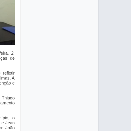
ira, 2,
nças de
efletir
timas. A
venção e
e Thiago
rramento
ípio, o
o e Jean
or João