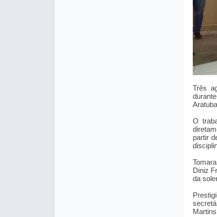
Três a
durant
Aratuba
O trab
diretam
partir 
discipli
Tomaram
Diniz F
da sole
Presti
secretá
Martin