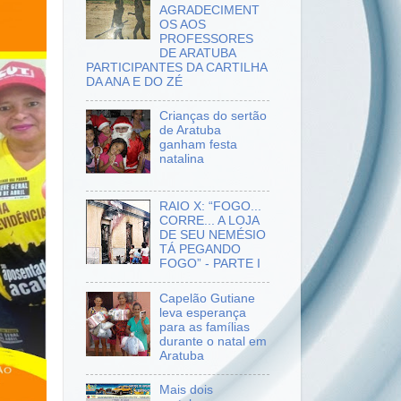
AGRADECIMENT
OS AOS
PROFESSORES
DE ARATUBA
PARTICIPANTES DA CARTILHA
DA ANA E DO ZÉ
Crianças do sertão
de Aratuba
ganham festa
natalina
RAIO X: “FOGO...
CORRE... A LOJA
DE SEU NEMÉSIO
TÁ PEGANDO
FOGO” - PARTE I
Capelão Gutiane
leva esperança
para as famílias
durante o natal em
Aratuba
Mais dois