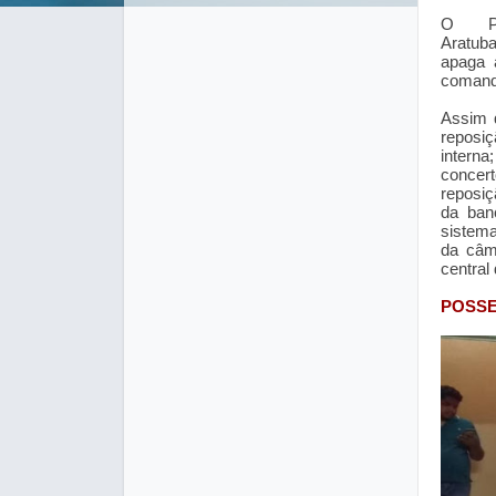
O Pr
Aratub
apaga a
comanda
Assim 
reposiç
interna
concer
reposiç
da ban
sistema
da câma
central
POSSE