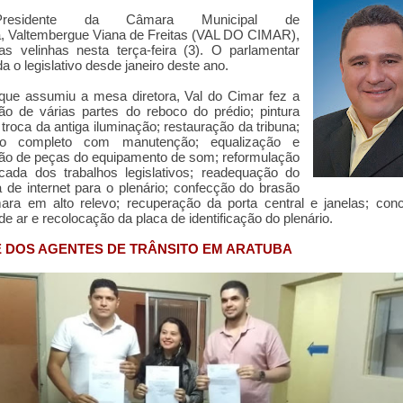
esidente da Câmara Municipal de
a,
Valtembergue Viana de Freitas (VAL DO CIMAR),
s velinhas nesta terça-feira (3). O parlamentar
 o legislativo desde janeiro deste ano.
que assumiu a mesa diretora, Val do Cimar fez a
ão de várias partes do reboco do prédio; pintura
; troca da antiga iluminação; restauração da tribuna;
to completo com manutenção; equalização e
ão de peças do equipamento de som; reformulação
cada dos trabalhos legislativos; readequação do
 de internet para o plenário; confecção do brasão
ra em alto relevo; recuperação da porta central e janelas; con
 de ar e recolocação da placa de identificação do plenário.
 DOS AGENTES DE TRÂNSITO EM ARATUBA