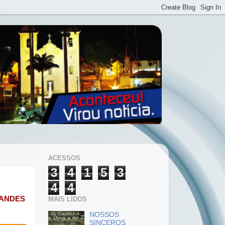
ACESSOS
3
4
1
5
3
4
4
NANDES
MAIS LIDOS
NOSSOS
SINCEROS