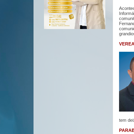
Acontec
Inform
comuni
Fernand
comunid
grandi
VEREA
tem dei
PARAB