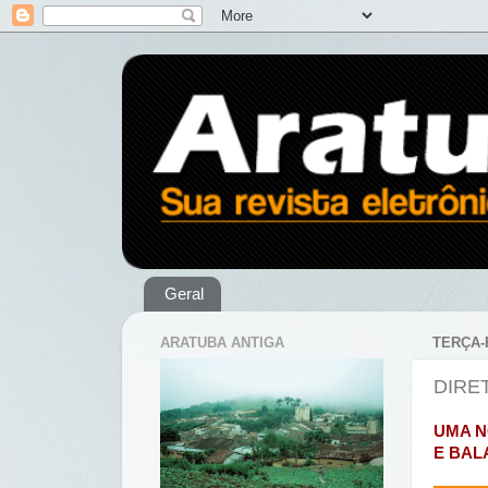
Geral
ARATUBA ANTIGA
TERÇA-
DIRE
UMA N
E BAL