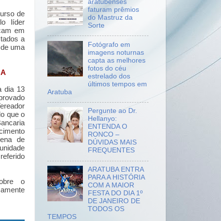
aratubenses
faturam prêmios
Curso de
do Mastruz da
o líder
Sorte
acam em
stados a
Fotógrafo em
s de uma
imagens noturnas
capta as melhores
fotos do céu
BA
estrelado dos
últimos tempos em
a dia 13
Aratuba
rovado
reador
Pergunte ao Dr.
o que o
Hellanyo:
ancaria
ENTENDA O
cimento
RONCO –
pena de
DÚVIDAS MAIS
unidade
FREQUENTES
referido
ARATUBA ENTRA
PARA A HISTÓRIA
obre o
COM A MAIOR
mamente
FESTA DO DIA 1º
DE JANEIRO DE
TODOS OS
TEMPOS