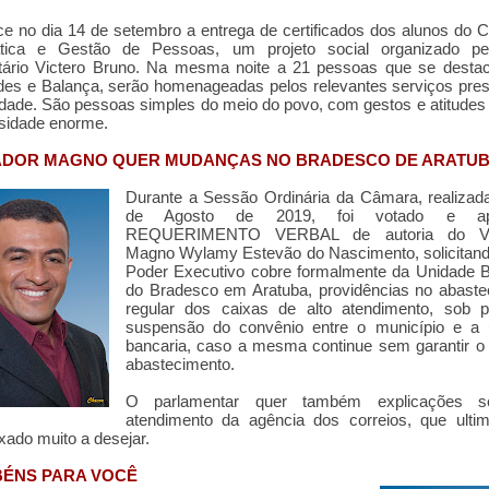
e no dia 14 de setembro a entrega de certificados dos alunos do 
ática e Gestão de Pessoas, um projeto social organizado pel
tário Victero Bruno. Na mesma noite a 21 pessoas que se dest
es e Balança, serão homenageadas pelos relevantes serviços pre
ade. São pessoas simples do meio do povo, com gestos e atitude
osidade enorme.
DOR MAGNO QUER MUDANÇAS NO BRADESCO DE ARATU
Durante a Sessão Ordinária da Câmara, realizad
de Agosto de 2019, foi votado e ap
REQUERIMENTO VERBAL de autoria do Ve
Magno Wylamy Estevão do Nascimento, solicitand
Poder Executivo cobre formalmente da Unidade B
do Bradesco em Aratuba, providências no abaste
regular dos caixas de alto atendimento, sob 
suspensão do convênio entre o município e a 
bancaria, caso a mesma continue sem garantir o 
abastecimento.
O parlamentar quer também explicações s
atendimento da agência dos correios, que ulti
xado muito a desejar.
ÉNS PARA VOCÊ