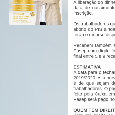
A liberação do dinh
data de nascimento
inscrição.
Os trabalhadores q
abono do PIS ainda 
terão o recurso dis
Recebem também est
Pasep com dígito fi
final entre 5 e 9 re
ESTIMATIVA
A data para o fech
2019/2020 está previ
é de que sejam de
trabalhadores. O pa
feito pela Caixa e
Pasep será pago no 
QUEM TEM DIREI