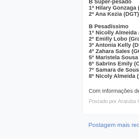
B Super-pesado
1ª Hilary Gonzaga 
2º Ana Kezia (DGT)
B Pesadíssimo
1º Nicolly Almeida
2º Emilly Lobo (Gra
3º Antonia Kelly (
4º Zahara Sales (G
5º Maristela Sousa
6º Sabrins Emily (
7º Samara de Sous
8º Nicoly Almeida 
Com Informações de
Postado por
Aratuba 
Postagem mais re