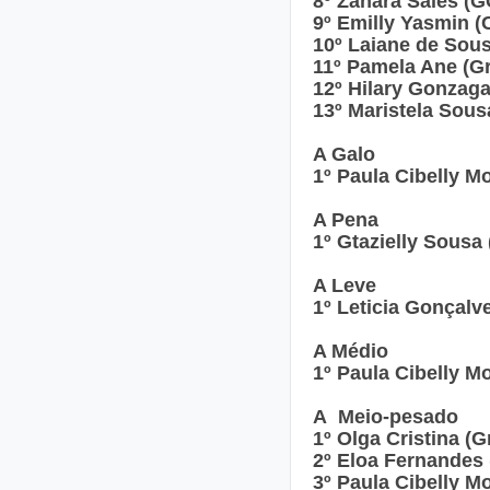
8º Zahara Sales (G
9º Emilly Yasmin (
10º Laiane de Sou
11º Pamela Ane (Gr
12º Hilary Gonzaga
13º Maristela Sous
A Galo
1º Paula Cibelly M
A Pena
1º Gtazielly Sousa
A Leve
1º Leticia Gonçalv
A Médio
1º Paula Cibelly M
A Meio-pesado
1º Olga Cristina (G
2º Eloa Fernandes 
3º Paula Cibelly M