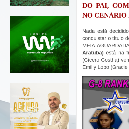
DO PAI, CO
NO
CENÁRIO
Nada está decidid
conquistar o título 
MEIA-AGUARDADA
Aratuba)
está na f
(Cícero Costha) ve
Emilly Lobo (Gracie