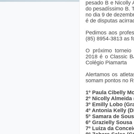
pesado B e Nicolly 
do pesadíssimo B. T
no dia 9 de dezembr
é de disputas acirr
Pedimos aos profes
(85) 8954-3813 as f
O próximo tornei
2018 é o Classic B
Colégio Piamarta
Alertamos os atle
somam pontos no 
1º Paula Cibelly M
2º Nicolly Almeida
3º Emilly Lobo (Gra
4º Antonia Kelly (
5º Samara de Sous
6º Grazielly Sousa
7º Luiza da Concei