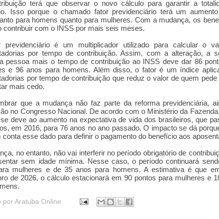
ribuição terá que observar o novo cálculo para garantir a total
cio. Isso porque o chamado fator previdenciário terá um aument
tanto para homens quanto para mulheres. Com a mudança, os benef
 contribuir com o INSS por mais seis meses.
 previdenciário é um multiplicador utilizado para calcular o v
tadorias por tempo de contribuição. Assim, com a alteração, a 
da pessoa mais o tempo de contribuição ao INSS deve dar 86 pont
es e 96 anos para homens. Além disso, o fator é um índice aplic
adorias por tempo de contribuição que reduz o valor de quem pede
ar mais cedo.
embrar que a mudança não faz parte da reforma previdenciária, a
ão no Congresso Nacional. De acordo com o Ministério da Fazenda
 se deve ao aumento na expectativa de vida dos brasileiros, que p
os, em 2016, para 76 anos no ano passado. O impacto se dá porque
 conta esse dado para definir o pagamento do benefício aos aposent
ça, no entanto, não vai interferir no período obrigatório de contribui
sentar sem idade mínima. Nesse caso, o período continuará send
ara mulheres e de 35 anos para homens. A estimativa é que e
o de 2026, o cálculo estacionará em 90 pontos para mulheres e 
omens.
o por
Aratuba Online