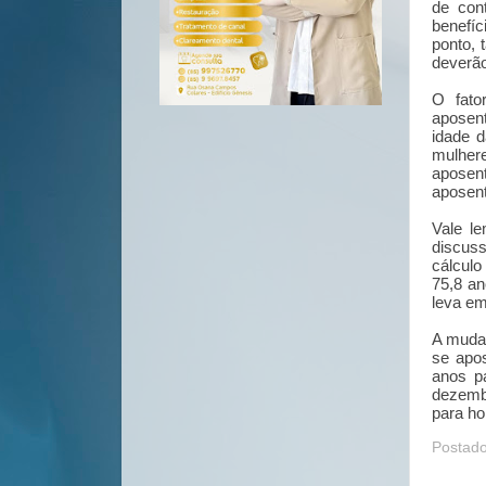
de cont
benefí
ponto, 
deverão
O fator
aposen
idade 
mulher
aposent
aposent
Vale l
discuss
cálculo
75,8 an
leva em
A mudan
se apo
anos p
dezembr
para h
Postad