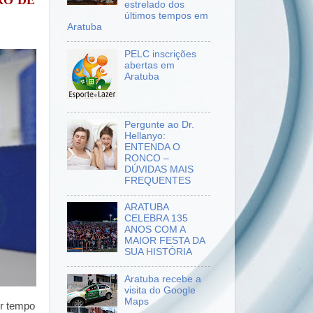
RO DE
estrelado dos
últimos tempos em
Aratuba
PELC inscrições
abertas em
Aratuba
Pergunte ao Dr.
Hellanyo:
ENTENDA O
RONCO –
DÚVIDAS MAIS
FREQUENTES
ARATUBA
CELEBRA 135
ANOS COM A
MAIOR FESTA DA
SUA HISTÓRIA
Aratuba recebe a
visita do Google
Maps
or tempo