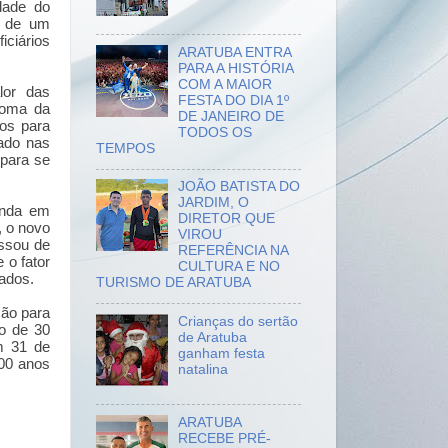
idade do
o de um
iciários
ARATUBA ENTRA
PARA A HISTÓRIA
COM A MAIOR
alor das
FESTA DO DIA 1º
soma da
DE JANEIRO DE
os para
TODOS OS
ado nas
TEMPOS
 para se
JOÃO BATISTA DO
JARDIM, O
inda em
DIRETOR QUE
, o novo
VIROU
assou de
REFERÊNCIA NA
 o fator
CULTURA E NO
ados.
TURISMO DE ARATUBA
ção para
Crianças do sertão
o de 30
de Aratuba
m 31 de
ganham festa
100 anos
natalina
ARATUBA
RECEBE PRÉ-