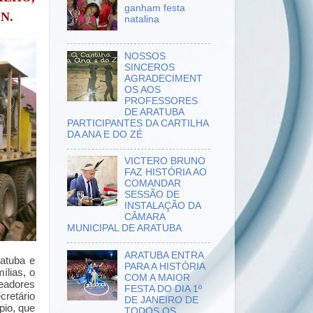
ganham festa
N.
natalina
NOSSOS
SINCEROS
AGRADECIMENT
OS AOS
PROFESSORES
DE ARATUBA
PARTICIPANTES DA CARTILHA
DA ANA E DO ZÉ
VICTERO BRUNO
FAZ HISTÓRIA AO
COMANDAR
SESSÃO DE
INSTALAÇÃO DA
CÂMARA
MUNICIPAL DE ARATUBA
ARATUBA ENTRA
ratuba e
PARA A HISTÓRIA
ílias, o
COM A MAIOR
readores
FESTA DO DIA 1º
cretário
DE JANEIRO DE
pio, que
TODOS OS