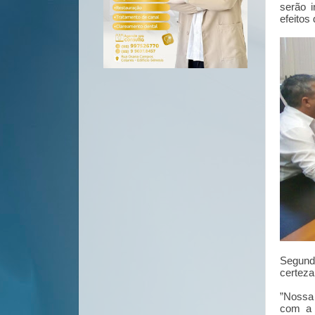
serão i
efeitos
Segundo
certeza
”Nossa 
com a 