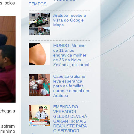
as pelos
TEMPOS
Aratuba recebe a
visita do Google
Maps
MUNDO: Menino
de 11 anos
engravida mulher
de 36 na Nova
Zelândia, diz jornal
Capelão Gutiane
leva esperança
para as famílias
durante o natal em
Aratuba
EMENDA DO
 chega a
VEREADOR
GLEDIO DEVERÁ
GARANTIR MAIS
e sofrem
REAJUSTE PARA
O SERVIDOR
 mínimo