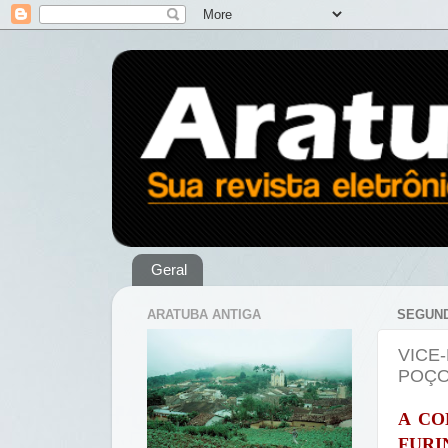
Geral
ARATUBA ANTIGA
SEGUND
VICE
POÇO
A CO
FURI