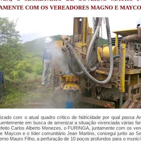
AMENTE COM OS VEREADORES MAGNO E MAYCO
lizado com o atual quadro crítico de hidricidade por qual passa A
entemente em busca de amenizar a situação vivenciada várias fam
efeito Carlos Alberto Menezes, o FURINGA, juntamente com os ve
 Maycon e o líder comunitário Jean Martins, consegui junto ao Se
rno Mauro Filho, a perfuração de 10 poços profundos para o municí