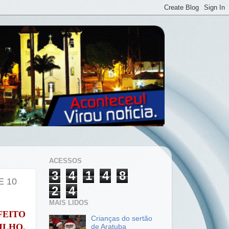
ACESSOS
3
4
1
4
8
E 10
2
4
MAIS LIDOS
FEITO
Crianças do sertão
ILHO,
de Aratuba