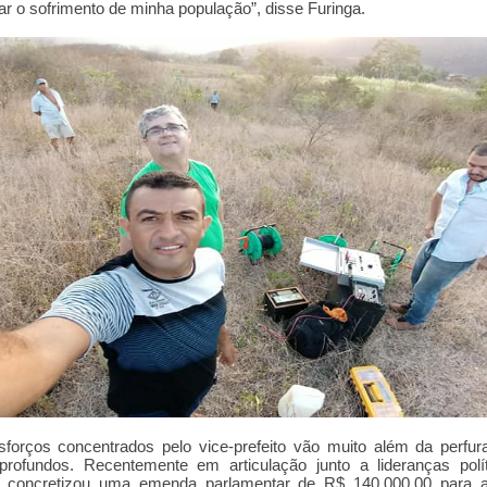
r o sofrimento de minha população”, disse Furinga.
forços concentrados pelo vice-prefeito vão muito além da perfu
profundos. Recentemente em articulação junto a lideranças polít
a concretizou uma emenda parlamentar de
R$ 140.000,00
para a