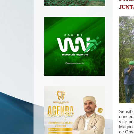
JUNT
Sensibi
consequ
vice-pr
Magno e
de Gove