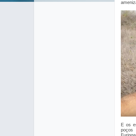
ameniza
E os es
poços 
Furing