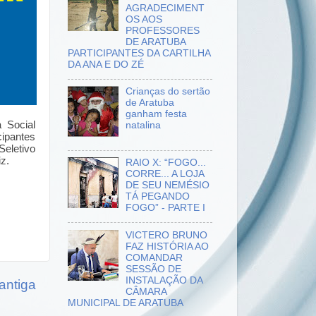
AGRADECIMENT
OS AOS
PROFESSORES
DE ARATUBA
PARTICIPANTES DA CARTILHA
DA ANA E DO ZÉ
Crianças do sertão
de Aratuba
ganham festa
a Social
natalina
cipantes
eletivo
z.
RAIO X: “FOGO...
CORRE... A LOJA
DE SEU NEMÉSIO
TÁ PEGANDO
FOGO” - PARTE I
VICTERO BRUNO
FAZ HISTÓRIA AO
COMANDAR
SESSÃO DE
INSTALAÇÃO DA
antiga
CÂMARA
MUNICIPAL DE ARATUBA