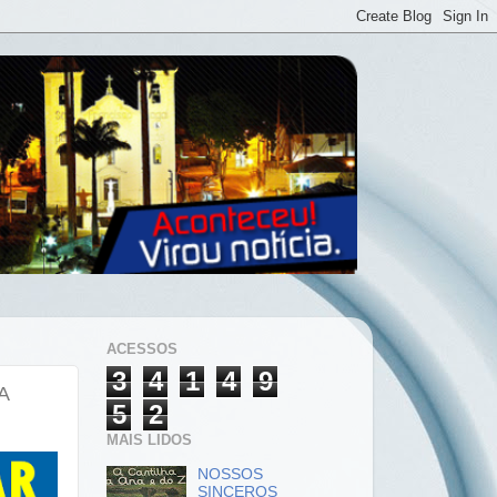
ACESSOS
3
4
1
4
9
A
5
2
MAIS LIDOS
NOSSOS
SINCEROS