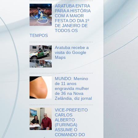
ARATUBA ENTRA
PARA A HISTÓRIA
COM A MAIOR
FESTA DO DIA 1º
DE JANEIRO DE
TODOS OS
TEMPOS
Aratuba recebe a
visita do Google
Maps
MUNDO: Menino
de 11 anos
engravida mulher
de 36 na Nova
Zelândia, diz jornal
VICE-PREFEITO
CARLOS
ALBERTO
(FURINGA)
ASSUME O
COMANDO DO