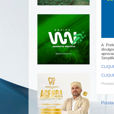
A Prefe
divulgo
aprova
Simplif
CLIQU
CLIQU
Postad
Posta