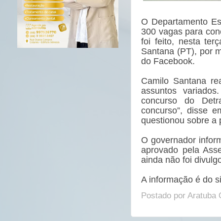
O Departamento Est
300 vagas para con
foi feito, nesta te
Santana (PT), por 
do Facebook.
Camilo Santana rea
assuntos variados
concurso do Det
concurso”, disse e
questionou sobre a 
O governador inform
aprovado pela Asse
ainda não foi divulg
A
informação é do si
Postado por
Aratuba 