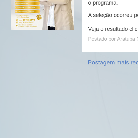
o programa.
A seleção ocorreu po
Veja o resultado cl
Postado por
Aratuba 
Postagem mais re