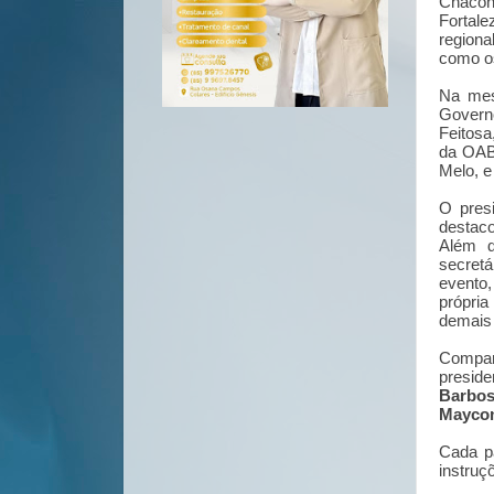
Chacon
Fortale
regiona
como os
Na mes
Govern
Feitosa
da OAB/
Melo, e
O pres
destac
Além d
secret
evento
própria
demais 
Compare
presid
Barbo
Maycon
Cada pa
instruç