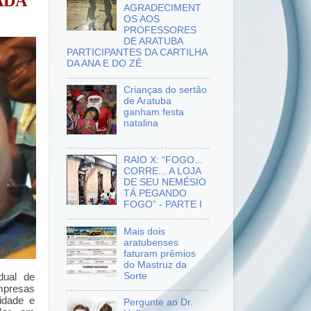
ADA
AGRADECIMENT
OS AOS
PROFESSORES
DE ARATUBA
PARTICIPANTES DA CARTILHA
DA ANA E DO ZÉ
Crianças do sertão
de Aratuba
ganham festa
natalina
RAIO X: “FOGO...
CORRE... A LOJA
DE SEU NEMÉSIO
TÁ PEGANDO
FOGO” - PARTE I
Mais dois
aratubenses
faturam prêmios
do Mastruz da
Sorte
dual de
mpresas
idade e
Pergunte ao Dr.