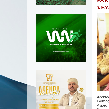
PA
VEZ
Aconte
Formaç
Aspec 