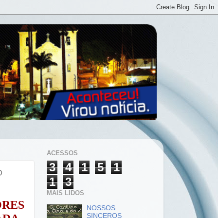
ACESSOS
3
4
1
5
1
O
1
3
MAIS LIDOS
RES
NOSSOS
SINCEROS