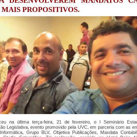
RA DESENVOLVEREM MANDATOS C
 MAIS PROPOSITIVOS
.
ceu na última terça-feira, 21 de fevereiro, o I Seminário Esta
ão Legislativa, evento promovido pela UVC, em parceria com as e
Informática, Grupo BLV, Objetiva Publicações, Maxdata Contabil