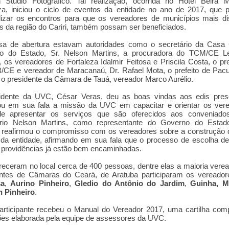
 Studio Fotográfico. Tal realização, ocorrida no Hotel Beira 
za, iniciou o ciclo de eventos da entidade no ano de 2017, que 
lizar os encontros para que os vereadores de municípios mais di
 da regi
ão do Cariri, também possam ser beneficiados.
a de abertura estavam autoridades como o secretário da Casa C
o do Estado, Sr. Nelson Martins, a procuradora do TCM/CE Le
, os vereadores de Fortaleza Idalmir Feitosa e Priscila Costa, o pr
CE e vereador de Maracanaú, Dr. Rafael Mota, o prefeito de Pacu
 o presidente da Câmara de Tauá, vereador Marco Aurélio.
idente da UVC, César Veras, deu as boas vindas aos edis pres
ou em sua fala a missão da UVC em capacitar e orientar os vere
e apresentar os serviços que são oferecidos aos conveniado
ário Nelson Martins, como representante do Governo do Estad
, reafirmou o compromisso com os vereadores sobre a construção 
 da entidade, afirmando em sua fala que o processo de escolha de
providências já estão bem encaminhadas.
ceram no local cerca de 400 pessoas, dentre elas a maioria vere
entes de Câmaras do Ceará, de Aratuba participaram os vereado
sa
,
Aurino Pinheiro
,
Gledio do Antônio do Jardim
,
Guinha, 
 Pinheiro
.
rticipante recebeu o Manual do Vereador 2017, uma cartilha com
ões elaborada pela equipe de assessores da UVC.