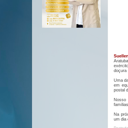
Suelle
Aratub
exérci
doçura 
Uma das
em equi
postal 
Nosso 
família
Na pró
um dia 