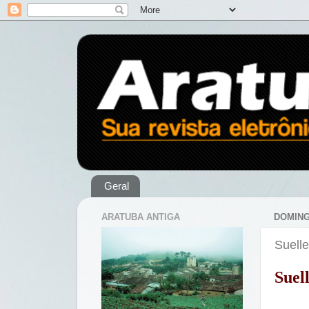
Geral
ARATUBA ANTIGA
DOMING
Suell
Suel