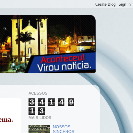
ACESSOS
3
4
1
4
9
1
3
MAIS LIDOS
lema.
NOSSOS
SINCEROS