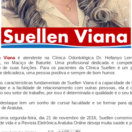
n Viana
é atendente na Clínica Odontológica Dr. Hellanyo L
a, no Maciço de Baturité. Uma profissional dedicada e compet
to de suas funções. Para os pacientes da Clínica Suellen é um 
e delicadeza, uma pessoa positiva e sempre de bom humor.
 características fundamentais de Suellen Viana é a capacidade de 
pe e a facilidade de relacionamento com outras pessoas, ela é 
do seu setor de trabalho, por isso é determinada e qualidade é o seu 
destaque tem um sonho de cursar faculdade e se formar para aj
s de Aratuba.
xima segunda-feira, dia 21 de novembro de 2016, Suellen comemo
de vida e a Revista Eletrônica Aratuba Online deseja muita saúde e