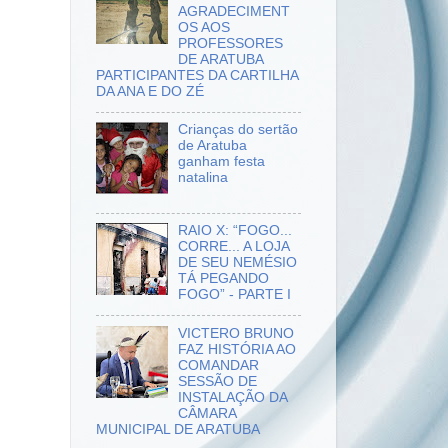
AGRADECIMENT
OS AOS
PROFESSORES
DE ARATUBA
PARTICIPANTES DA CARTILHA
DA ANA E DO ZÉ
Crianças do sertão
de Aratuba
ganham festa
natalina
RAIO X: “FOGO...
CORRE... A LOJA
DE SEU NEMÉSIO
TÁ PEGANDO
FOGO” - PARTE I
VICTERO BRUNO
FAZ HISTÓRIA AO
COMANDAR
SESSÃO DE
INSTALAÇÃO DA
CÂMARA
MUNICIPAL DE ARATUBA