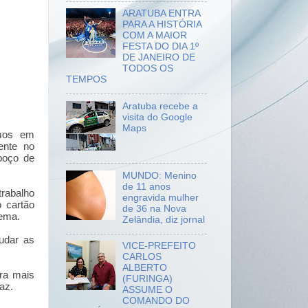
ARATUBA ENTRA
PARA A HISTÓRIA
COM A MAIOR
FESTA DO DIA 1º
DE JANEIRO DE
TODOS OS
TEMPOS
Aratuba recebe a
visita do Google
Maps
emos em
ente no
poço de
MUNDO: Menino
de 11 anos
trabalho
engravida mulher
o cartão
de 36 na Nova
lema.
Zelândia, diz jornal
udar as
VICE-PREFEITO
CARLOS
ALBERTO
ra mais
(FURINGA)
 paz.
ASSUME O
COMANDO DO