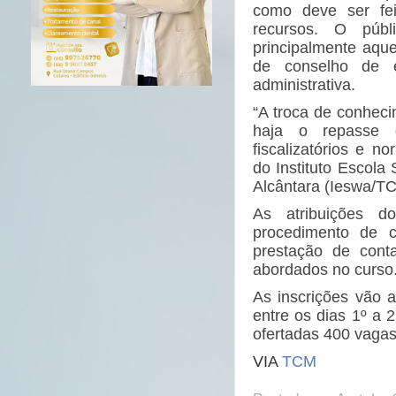
como deve ser fei
recursos. O públi
principalmente aqu
de conselho de e
administrativa.
“A troca de conhec
haja o repasse 
fiscalizatórios e no
do Instituto Escol
Alcântara (Ieswa/T
As atribuições do
procedimento de c
prestação de conta
abordados no curso
As inscrições vão 
entre os dias 1º a
ofertadas 400 vagas
VIA
TCM