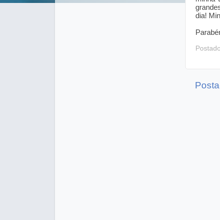
grande
dia!
Min
Parabén
Postad
Posta