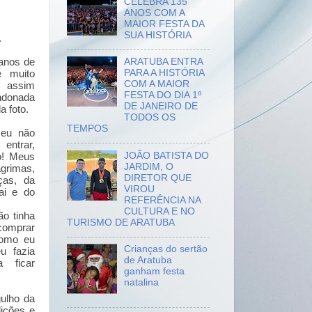
CELEBRA 135
ANOS COM A
MAIOR FESTA DA
SUA HISTÓRIA
.
 anos de
ARATUBA ENTRA
PARA A HISTÓRIA
é muito
COM A MAIOR
 assim
FESTA DO DIA 1º
ndonada
DE JANEIRO DE
a foto.
TODOS OS
TEMPOS
 eu não
entrar,
JOÃO BATISTA DO
o! Meus
JARDIM, O
grimas,
DIRETOR QUE
ças, da
VIROU
ai e do
REFERÊNCIA NA
CULTURA E NO
o tinha
TURISMO DE ARATUBA
mprar
Como eu
Crianças do sertão
u fazia
de Aratuba
a ficar
ganham festa
natalina
gulho da
lições e