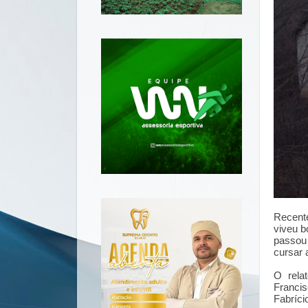
Recen
t
viveu 
passou 
cursar 
O rela
Francis
Fabríci