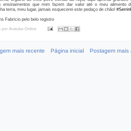
s ensinamentos que mim fazem dar valor até o meu alimento d
ha terra, meu lugar, jamais esquecerei este pedaço de chão!
#Serrin
s Fabrício pelo belo regis
tro
o por
Aratuba Online
gem mais recente
Página inicial
Postagem mais 