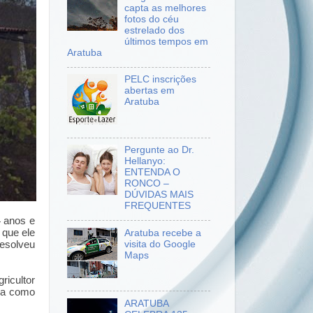
capta as melhores
fotos do céu
estrelado dos
últimos tempos em
Aratuba
PELC inscrições
abertas em
Aratuba
Pergunte ao Dr.
Hellanyo:
ENTENDA O
RONCO –
DÚVIDAS MAIS
FREQUENTES
4 anos e
 que ele
Aratuba recebe a
visita do Google
resolveu
Maps
icultor
rma como
ARATUBA