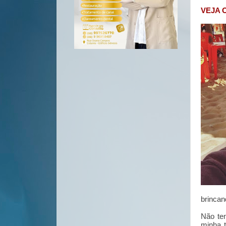
VEJA 
brincan
Não ten
minha t