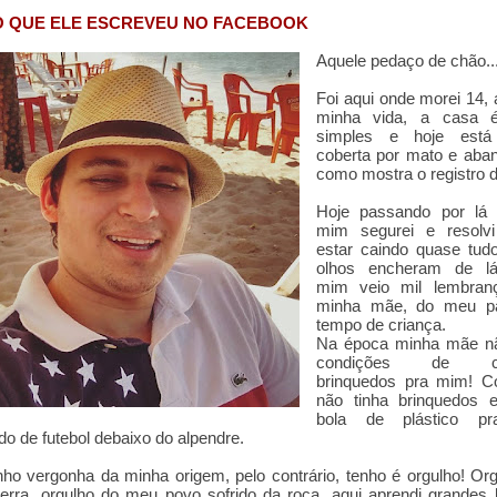
O QUE ELE ESCREVEU NO FACEBOOK
Aquele pedaço de chão..
Foi aqui onde morei 14,
minha vida, a casa 
simples e hoje está
coberta por mato e aba
como mostra o registro d
Hoje passando por lá
mim segurei e resolvi 
estar caindo quase tud
olhos encheram de lá
mim veio mil lembran
minha mãe, do meu p
tempo de criança.
Na época minha mãe nã
condições de co
brinquedos pra mim! 
não tinha brinquedos e
bola de plástico pr
do de futebol debaixo do alpendre.
ho vergonha da minha origem, pelo contrário, tenho é orgulho! Or
erra, orgulho do meu povo sofrido da roça, aqui aprendi grandes 