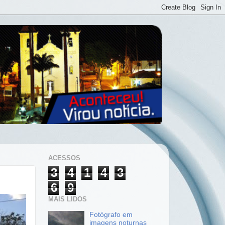
ACESSOS
3
4
1
4
3
6
9
MAIS LIDOS
Fotógrafo em
imagens noturnas