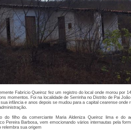
emente Fabrício Queiroz fez um registro do local onde morou por 1
bons momen
t
os. Foi na localidade de Serrinha no Distrito de Pai João
sua infância e anos depois se mudou para a capital cearense onde 
administração.
to do filho da comerciante Maria Aldeniza Queiroz lima e do agr
co Pereira Barbosa, vem emocionando vários internautas pela fo
o relembra sua origem