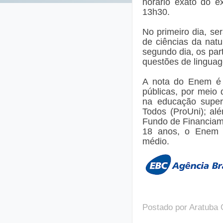
horário exato do 
13h30.
No primeiro dia, se
de ciências da nat
segundo dia, os part
questões de linguag
A nota do Enem é 
públicas, por meio 
na educação superi
Todos (ProUni); alé
Fundo de Financiame
18 anos, o Enem p
médio.
Postado por
Aratuba 