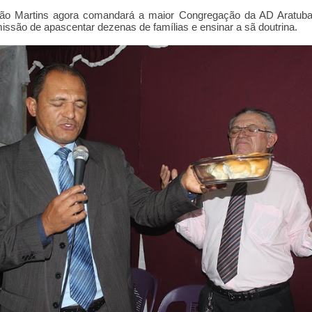
ião Martins agora comandará a maior Congregação da AD Aratub
issão de apascentar dezenas de famílias e ensinar a sã doutrina.