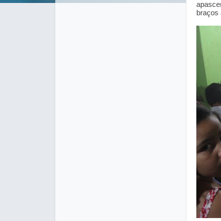
apascen
braços 