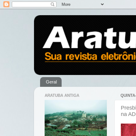
Geral
ARATUBA ANTIGA
QUINTA-
Presb
na AD