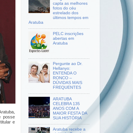
capta as melhores
fotos do céu
estrelado dos
últimos tempos em
Aratuba
PELC inscrições
abertas em
Aratuba
Pergunte ao Dr.
Hellanyo:
ENTENDA O
RONCO –
DÚVIDAS MAIS
FREQUENTES
ARATUBA
CELEBRA 135
ANOS COM A
ratuba,
MAIOR FESTA DA
e posse
SUA HISTÓRIA
itular e
Aratuba recebe a