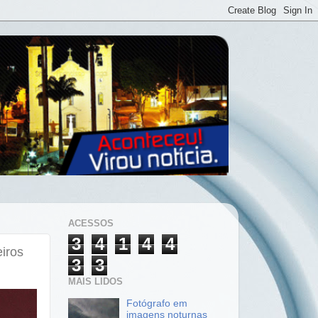
ACESSOS
3
4
1
4
4
iros
3
3
MAIS LIDOS
Fotógrafo em
imagens noturnas