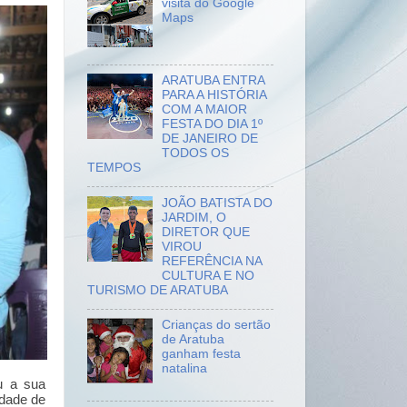
visita do Google
Maps
ARATUBA ENTRA
PARA A HISTÓRIA
COM A MAIOR
FESTA DO DIA 1º
DE JANEIRO DE
TODOS OS
TEMPOS
JOÃO BATISTA DO
JARDIM, O
DIRETOR QUE
VIROU
REFERÊNCIA NA
CULTURA E NO
TURISMO DE ARATUBA
Crianças do sertão
de Aratuba
ganham festa
natalina
u a sua
idade de