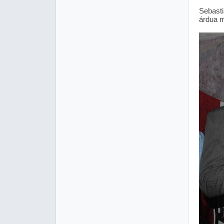
Sebast
árdua m