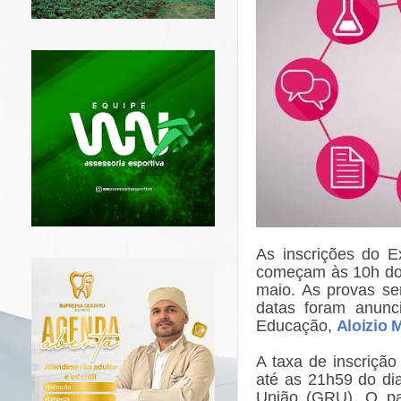
As inscrições do 
começam às 10h do 
maio. As provas se
datas foram anunci
Educação,
Aloizio 
A taxa de inscriçã
até as 21h59 do di
União (GRU). O pa