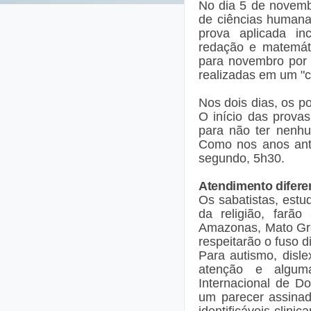
No dia 5 de novemb
de ciências humana
prova aplicada inc
redação e matemát
para novembro por 
realizadas em um "cl
Nos dois dias, os p
O início das prova
para não ter nenhu
Como nos anos ante
segundo, 5h30.
Atendimento difere
Os sabatistas, est
da religião, farão
Amazonas, Mato Gro
respeitarão o fuso d
Para autismo, dislexi
atenção e alguma
Internacional de D
um parecer assina
identificáveis clin