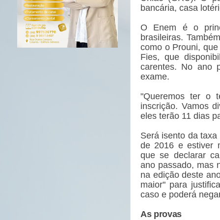
bancária, casa lotér
O Enem é o princi
brasileiras. També
como o Prouni, que o
Fies, que disponib
carentes. No ano p
exame.
"Queremos ter o 
inscrição. Vamos di
eles terão 11 dias p
Será isento da taxa
de 2016 e estiver 
que se declarar ca
ano passado, mas n
na edição deste ano.
maior" para justif
caso e poderá negar
As provas