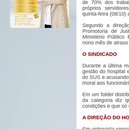
de 70% dos trabal
próprios servidore
quinta-feira (08/10)
Segundo a direção
Promotoria de Jus
Ministério Público
nono mês de atraso s
O SINDICADO
Durante a última m
gestão do hospital 
do SUS e acusando 
moral aos funcionári
Em um folder distri
da categoria diz 
condições e que só
A DIREÇÃO DO H
Em entrevista conce