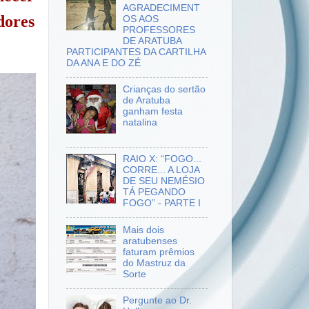
AGRADECIMENT
dores
OS AOS
PROFESSORES
DE ARATUBA
PARTICIPANTES DA CARTILHA
DA ANA E DO ZÉ
Crianças do sertão
de Aratuba
ganham festa
natalina
RAIO X: “FOGO...
CORRE... A LOJA
DE SEU NEMÉSIO
TÁ PEGANDO
FOGO” - PARTE I
Mais dois
aratubenses
faturam prêmios
do Mastruz da
Sorte
Pergunte ao Dr.