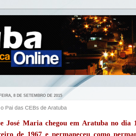
FEIRA, 8 DE SETEMBRO DE 2015
 o Pai das CEBs de Aratuba
e José Maria chegou em Aratuba no dia 
reiro de 1967 e permaneceu como perma