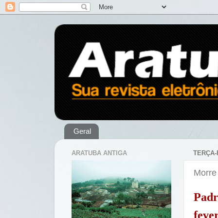
Geral
ARATUBA ANTIGA
TERÇA-
Morre
Padr
feve