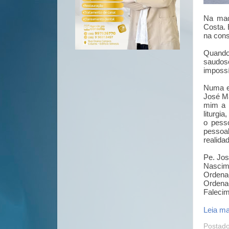
Na madr
Costa. 
na con
Quando
saudos
impossí
Numa en
José Ma
mim a 
liturgi
o pesso
pessoal
realida
Pe. Jos
Nascim
Ordenaç
Ordenaç
Falecim
Leia mai
Postad