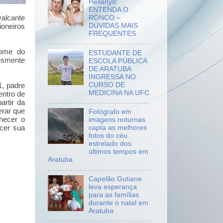
Hellanyo:
ENTENDA O
valcante
RONCO –
DÚVIDAS MAIS
ioneiros
FREQUENTES
nome do
ESTUDANTE DE
esmente
ESCOLA PÚBLICA
DE ARATUBA
INGRESSA NO
CURSO DE
1, padre
MEDICINA NA UFC
entro de
rtir da
erar que
Fotógrafo em
nhecer o
imagens noturnas
cer sua
capta as melhores
fotos do céu
estrelado dos
últimos tempos em
Aratuba
Capelão Gutiane
leva esperança
para as famílias
durante o natal em
Aratuba