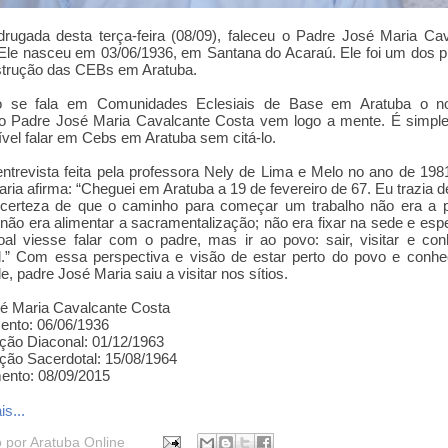
ugada desta terça-feira (08/09), faleceu o Padre José Maria Ca
Ele nasceu em 03/06/1936, em Santana do Acaraú. Ele foi um dos p
strução das CEBs em Aratuba.
 se fala em Comunidades Eclesiais de Base em Aratuba o 
o Padre José Maria Cavalcante Costa vem logo a mente. É simpl
vel falar em Cebs em Aratuba sem citá-lo.
trevista feita pela professora Nely de Lima e Melo no ano de 198
ria afirma:
“Cheguei em Aratuba a 19 de fevereiro de 67. Eu trazia d
certeza de que o caminho para começar um trabalho não era a pa
a, não era alimentar a sacramentalização; não era fixar na sede e esp
al viesse falar com o padre, mas ir ao povo: sair, visitar e co
.”
Com essa perspectiva e visão de estar perto do povo e conhe
de, padre José Maria saiu a visitar nos sítios.
é Maria Cavalcante Costa
ento: 06/06/1936
ão Diaconal: 01/12/1963
ão Sacerdotal: 15/08/1964
ento: 08/09/2015
s...
o por
Aratuba Online