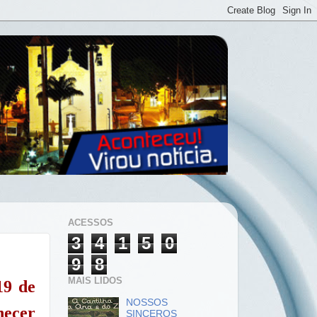
ACESSOS
3
4
1
5
0
9
8
MAIS LIDOS
19 de
NOSSOS
necer
SINCEROS