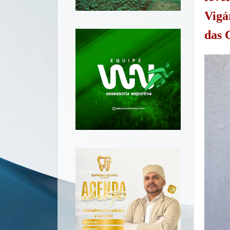
Vigá
das 