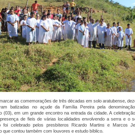
 marcar as comemorações de três décadas em solo aratubense, dez
foram batizadas no açude da Família Pereira pela denominaçã
 (03), em um grande encontro na entrada da cidade. A celebraçã
resença de fieis de várias localidades envolvendo a serra e o s
o foi celebrado pelos presbíteros Ricardo Martins e Marcos
J
o que contou também com louvores e estudo bíblico.