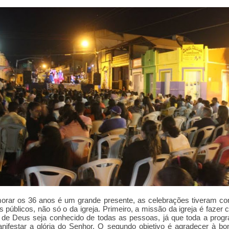
rar os 36 anos é um grande presente, as celebrações tiveram co
s públicos, não só o da igreja. Primeiro, a missão da igreja é fazer
 de Deus seja conhecido de todas as pessoas, já que toda a prog
nifestar a glória do Senhor. O segundo objetivo é agradecer à b