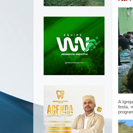
A Igrej
festa,
progra