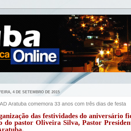
FEIRA, 4 DE SETEMBRO DE 2015
a AD Aratuba comemora 33 anos com três dias de festa
ganização das festividades do aniversário fi
o do pastor Oliveira Silva, Pastor Presiden
ratuba.