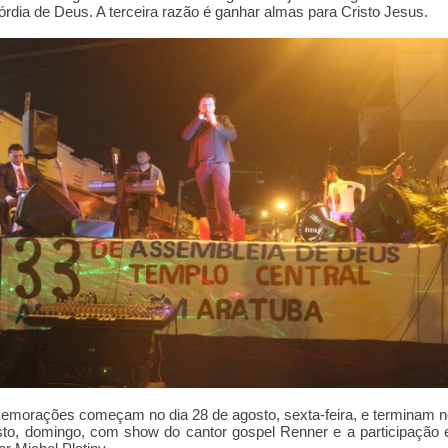
órdia de Deus. A terceira razão é ganhar almas para Cristo Jesus.
morações começam no dia 28 de agosto, sexta-feira, e terminam n
to, domingo, com show do cantor gospel Renner e a participação 