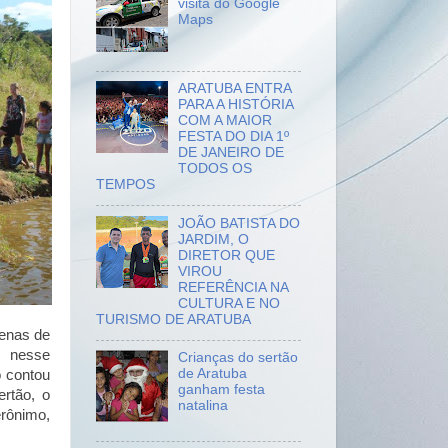
visita do Google
Maps
ARATUBA ENTRA
PARA A HISTÓRIA
COM A MAIOR
FESTA DO DIA 1º
DE JANEIRO DE
TODOS OS
TEMPOS
JOÃO BATISTA DO
JARDIM, O
DIRETOR QUE
VIROU
REFERÊNCIA NA
CULTURA E NO
TURISMO DE ARATUBA
enas de
o nesse
Crianças do sertão
de Aratuba
o contou
ganham festa
ertão, o
natalina
erônimo
,