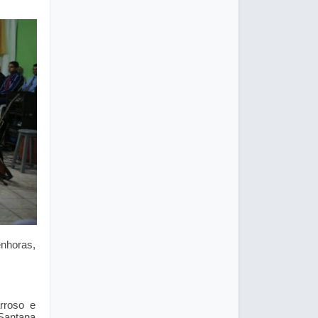
nhoras,
.
rroso e
 Santana