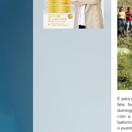
E para
fiéis 
domingo
com a p
batism
o event