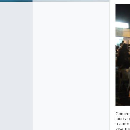
Comemo
todos o
o amor
visa ma