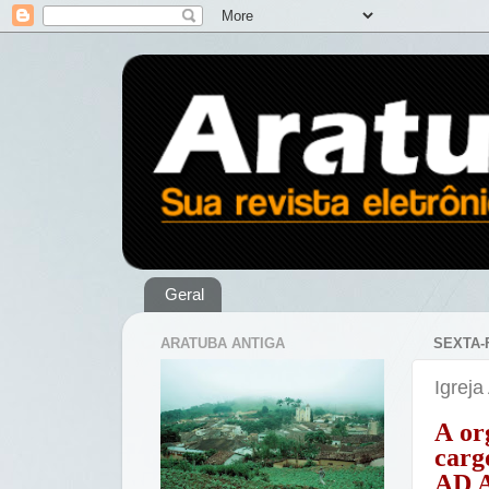
Geral
ARATUBA ANTIGA
SEXTA-
Igrej
A or
carg
AD A