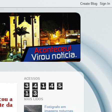
ACESSOS
3
4
1
4
5
1
3
cou a
MAIS LIDOS
te da
Fotógrafo em
imagens noturnas