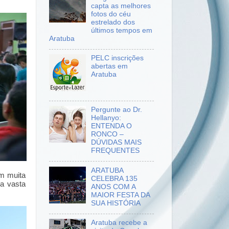
capta as melhores
fotos do céu
estrelado dos
últimos tempos em
Aratuba
PELC inscrições
abertas em
Aratuba
Pergunte ao Dr.
Hellanyo:
ENTENDA O
RONCO –
DÚVIDAS MAIS
FREQUENTES
ARATUBA
om muita
CELEBRA 135
a vasta
ANOS COM A
MAIOR FESTA DA
SUA HISTÓRIA
Aratuba recebe a