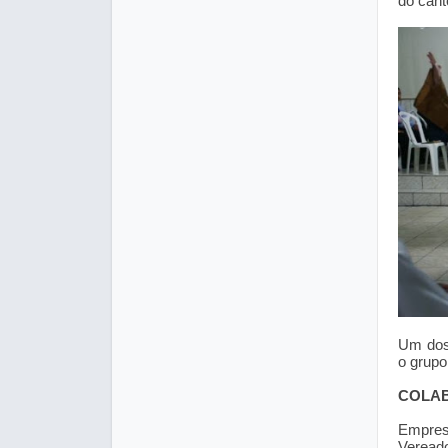
do cant
Um dos
o grupo
COLA
Empres
Vereado