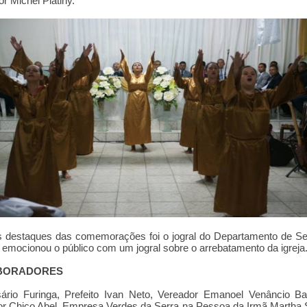
or Michel Platiny.
 destaques das comemorações foi o jogral do Departamento de Se
 emocionou o público com um jogral sobre o arrebatamento da igreja
BORADORES
ário Furinga, Prefeito Ivan Neto, Vereador Emanoel Venâncio Ba
r Chico Abel, Empresa Verdes da Serra na Pessoa da Irmã Martha