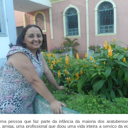
uma pessoa que faz parte da infância da maioria dos aratubense
 amiga, uma profissional que doou uma vida inteira a serviço da 