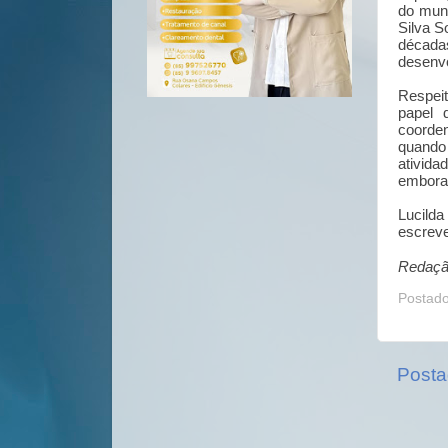
do muni
Silva S
década
desenvo
Respei
papel 
coorden
quando
ativida
embora
Lucild
escreve
Redaçã
Postad
Posta