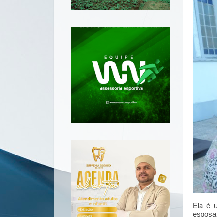
Ela é 
esposa,