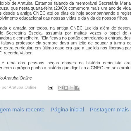
cípio de Aratuba. Estamos falando da memorável Secretária Maria
ouza, que nesta quarta-feira (23/09) comemora mais um ano de vid
s desde a antiga CNEC até os dias de hoje acompanhando e regist
lvimento educacional das nossas vidas e da vida de nossos filhos.
tada e amada por todos, na antiga CNEC Lucilda além de desenv
de Secretária Escola, assumiu por muitas vezes o papel de di
adora e conselheira. “Ela ficava no portão controlando a entrada dos
 faltava professor ela sempre dava um jeito de ocupar a turma 
de extra curricular, em último caso era que a Lucilda nos liberava pa
”, recorda Valber.
a é uma das pessoas peças chaves na história cenecista ara
r com o próprio punho a história que dignifica a CNEC em selo arat
o Aratuba Online
o por
Aratuba Online
gem mais recente
Página inicial
Postagem mais 