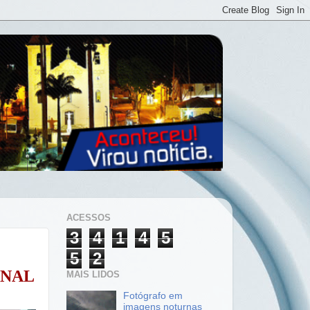
ACESSOS
3
4
1
4
5
5
2
ONAL
MAIS LIDOS
Fotógrafo em
imagens noturnas