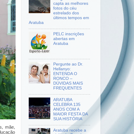
capta as melhores
fotos do céu
estrelado dos
últimos tempos em
Aratuba
PELC inscrições
abertas em
Aratuba
Pergunte ao Dr.
Hellanyo:
ENTENDA O
RONCO –
DÚVIDAS MAIS
FREQUENTES
ARATUBA
CELEBRA 135
ANOS COM A
MAIOR FESTA DA
SUA HISTÓRIA
s, mãe,
Aratuba recebe a
educação