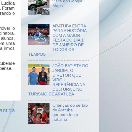
visita do Google
 Lucilda
Maps
a. Foram
rando o
ARATUBA ENTRA
olver o
PARA A HISTÓRIA
retora,
COM A MAIOR
 alunos,
FESTA DO DIA 1º
com uma
DE JANEIRO DE
ra irmos
TODOS OS
TEMPOS
tubense
JOÃO BATISTA DO
ubense.
JARDIM, O
DIRETOR QUE
VIROU
REFERÊNCIA NA
CULTURA E NO
TURISMO DE ARATUBA
Crianças do sertão
antiga
de Aratuba
ganham festa
natalina