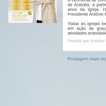
de Aratuba, a part
anos da Igreja. O
Presidente Antônio M
Todas as igrejas lo
em ação de graça
atividades eclesiás
Postado por
Aratuba 
Postagem mais re